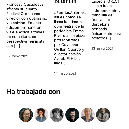
Bataclan
Especial GREC!
Francesc Casadesús
Una mirada
afronta su cuarto
independiente y
#PuertasAbiertas,
Festival Grec como
tranquila del
así es como se
director con optimismo
festival de
llama la primera
y ambición. En esta
Barcelona,
obra teatral de la
edición propone un
pensada
periodista Emma
viaje a África a través
únicamente para
Riverola. La pieza
de su cultura, con
nosotros: […]
protagonizada
perspectiva feminista,
por Cayetana
con […]
13 mayo 2021
Guillén Cuervo y
el actor catalán
27 mayo 2021
Ayoub El Hilali,
llega […]
14 mayo 2021
Ha trabajado con