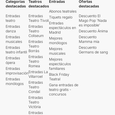
Categorías
Teatros
Entradas
Ofertas
destacadas
destacados
destacadas
Abonos teatrales
Entradas
Entradas
Descuento El
Tiquets regalo
teatro
Teatro Tívoli
Mago Pop 'Nada
Entradas
es imposible'
Entradas
Entradas
espectáculos en
danza
Teatro
Descuento Ànima
Madrid
Coliseum
Entradas
Descuento
Mejores
musicales
Entradas
Mamma mia
monólogos
Teatro
Entradas
Descuento
Mejores
Borrás
teatro infantil
Germans de sang
musicales
Entradas
Entradas
Mejores
Teatro
ópera
espectáculos
Romea
Entradas
familiares
Entradas La
improvisación
Black Friday
Villarroel
Entradas
Teatral
Entradas
monólogos
Gana entradas de
Teatro
teatro gratis -
Condal
concursos
Entradas
Teatro
Victòria
Entradas