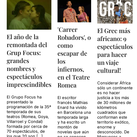
'Carrer
El Grec más
El año de la
Robadors', o
africano: 9
remontada del
como
espectáculos
Grup Focus:
escapar de
para hacer
grandes
los
un viaje
nombres y
infiernos,
cultural!
espectáculos
en el Teatre
imprescindibles
Considerar África
Romea
sólo un continente
es no hacer
El Grupo Focus ha
El escritor
justicia a los más
presentado la
francés Mathias
de 30 millones de
programación de la 35ª
Enard ha vivido
kilómetros
temporada de sus
en Barcelona una
cuadrados que
teatros (Romea, Goya,
temporada larga
conforman este
Villarroel y Condal)
y ha escrito un
territorio exótico,
formada por cerca de
montón de
enorme y
70 espectáculos, de
novelas que aún
desconocido. De
los que 20 son […]
no se conocen
Marruecos a