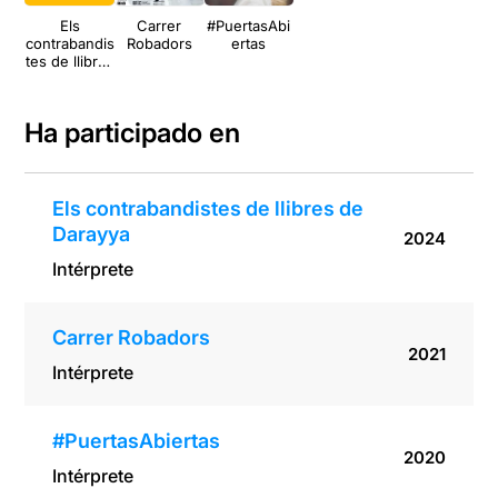
Els
Carrer
#PuertasAbi
contrabandis
Robadors
ertas
tes de llibres
de Darayya
Ha participado en
Els contrabandistes de llibres de
Darayya
2024
Intérprete
Carrer Robadors
2021
Intérprete
#PuertasAbiertas
2020
Intérprete