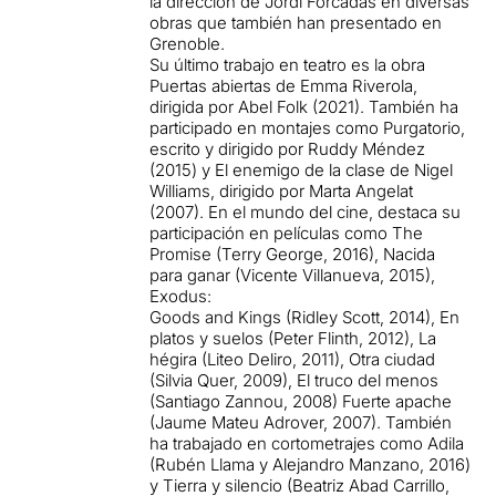
la dirección de Jordi Forcadas en diversas
obras que también han presentado en
Grenoble.
Su último trabajo en teatro es la obra
Puertas abiertas de Emma Riverola,
dirigida por Abel Folk (2021). También ha
participado en montajes como Purgatorio,
escrito y dirigido por Ruddy Méndez
(2015) y El enemigo de la clase de Nigel
Williams, dirigido por Marta Angelat
(2007). En el mundo del cine, destaca su
participación en películas como The
Promise (Terry George, 2016), Nacida
para ganar (Vicente Villanueva, 2015),
Exodus:
Goods and Kings (Ridley Scott, 2014), En
platos y suelos (Peter Flinth, 2012), La
hégira (Liteo Deliro, 2011), Otra ciudad
(Silvia Quer, 2009), El truco del menos
(Santiago Zannou, 2008) Fuerte apache
(Jaume Mateu Adrover, 2007). También
ha trabajado en cortometrajes como Adila
(Rubén Llama y Alejandro Manzano, 2016)
y Tierra y silencio (Beatriz Abad Carrillo,