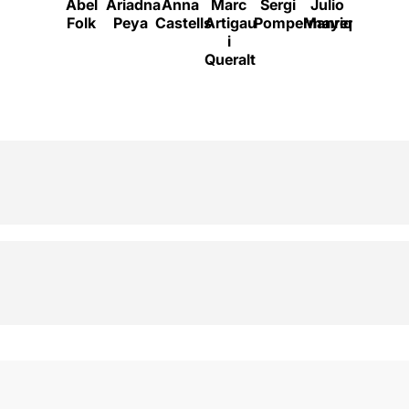
Abel
Ariadna
Anna
Marc
Sergi
Julio
Guillem
Folk
Peya
Castells
Artigau
Pompermayer
Manrique
Balart
M
i
Queralt