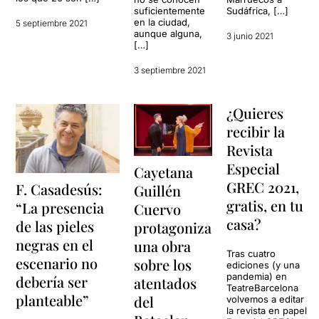
suficientemente
Sudáfrica, […]
en la ciudad,
5 septiembre 2021
aunque alguna,
3 junio 2021
[…]
3 septiembre 2021
¿Quieres
recibir la
Revista
Especial
Cayetana
GREC 2021,
F. Casadesús:
Guillén
gratis, en tu
“La presencia
Cuervo
casa?
de las pieles
protagoniza
negras en el
una obra
Tras cuatro
escenario no
sobre los
ediciones (y una
pandemia) en
debería ser
atentados
TeatreBarcelona
planteable”
del
volvemos a editar
la revista en papel