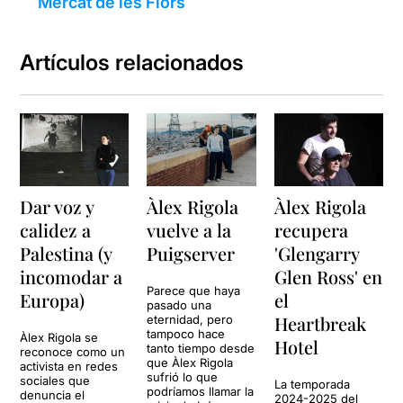
Mercat de les Flors
Artículos relacionados
Dar voz y
Àlex Rigola
Àlex Rigola
calidez a
vuelve a la
recupera
Palestina (y
Puigserver
'Glengarry
incomodar a
Glen Ross' en
Parece que haya
Europa)
el
pasado una
Heartbreak
eternidad, pero
tampoco hace
Àlex Rigola se
Hotel
tanto tiempo desde
reconoce como un
que Àlex Rigola
activista en redes
sufrió lo que
sociales que
La temporada
podríamos llamar la
denuncia el
2024-2025 del