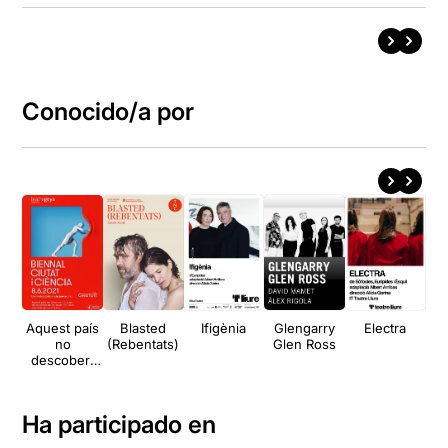
Conocido/a por
Aquest país
Blasted
Ifigènia
Glengarry
Electra
Si
no
(Rebentats)
Glen Ross
ven
descobert
que no
deixa tornar
de les seves
Ha participado en
fronteres
cap dels