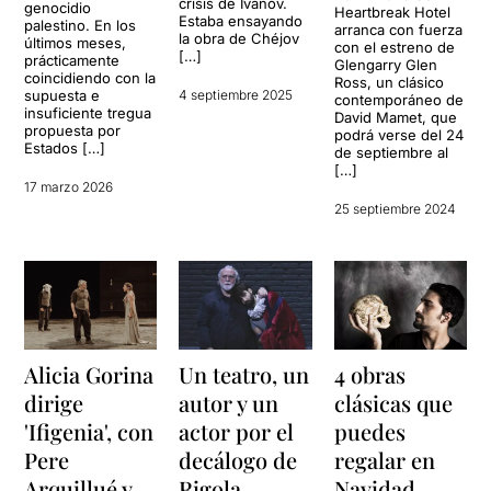
crisis de Ivánov.
genocidio
Heartbreak Hotel
Estaba ensayando
palestino. En los
arranca con fuerza
la obra de Chéjov
últimos meses,
con el estreno de
[…]
prácticamente
Glengarry Glen
coincidiendo con la
Ross, un clásico
supuesta e
4 septiembre 2025
contemporáneo de
insuficiente tregua
David Mamet, que
propuesta por
podrá verse del 24
Estados […]
de septiembre al
[…]
17 marzo 2026
25 septiembre 2024
Alicia Gorina
Un teatro, un
4 obras
dirige
autor y un
clásicas que
'Ifigenia', con
actor por el
puedes
Pere
decálogo de
regalar en
Arquillué y
Rigola
Navidad