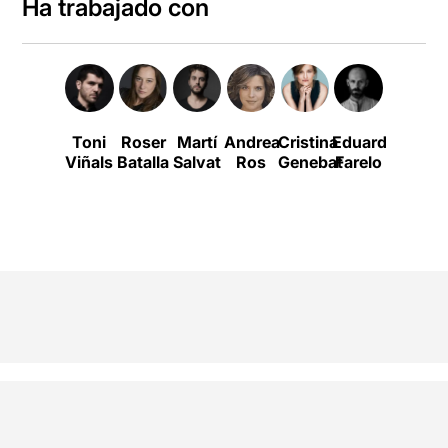
Ha trabajado con
Toni
Roser
Martí
Andrea
Cristina
Eduard
Marta
Viñals
Batalla
Salvat
Ros
Genebat
Farelo
Ossó