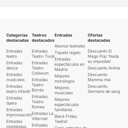
Categorías
Teatros
Entradas
Ofertas
destacadas
destacados
destacadas
Abonos teatrales
Entradas
Entradas
Descuento El
Tiquets regalo
teatro
Teatro Tívoli
Mago Pop 'Nada
Entradas
es imposible'
Entradas
Entradas
espectáculos en
danza
Teatro
Descuento Ànima
Madrid
Coliseum
Entradas
Descuento
Mejores
musicales
Entradas
Mamma mia
monólogos
Teatro
Entradas
Descuento
Mejores
Borrás
teatro infantil
Germans de sang
musicales
Entradas
Entradas
Mejores
Teatro
ópera
espectáculos
Romea
Entradas
familiares
Entradas La
improvisación
Black Friday
Villarroel
Entradas
Teatral
Entradas
monólogos
Gana entradas de