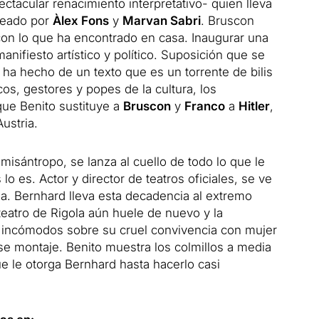
ctacular renacimiento interpretativo- quien lleva
queado por
Àlex Fons
y
Marvan Sabri
. Bruscon
con lo que ha encontrado en casa. Inaugurar una
nifiesto artístico y político. Suposición que se
 ha hecho de un texto que es un torrente de bilis
cos, gestores y popes de la cultura, los
que Benito sustituye a
Bruscon
y
Franco
a
Hitler
,
ustria.
y misántropo, se lanza al cuello de todo lo que le
o es. Actor y director de teatros oficiales, se ve
ria. Bernhard lleva esta decadencia al extremo
 teatro de Rigola aún huele de nuevo y la
 incómodos sobre su cruel convivencia con mujer
se montaje. Benito muestra los colmillos a media
e le otorga Bernhard hasta hacerlo casi