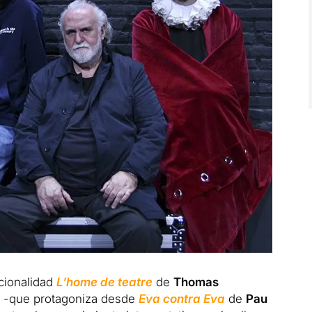
cionalidad
L’home de teatre
de
Thomas
-que protagoniza desde
Eva contra Eva
de
Pau