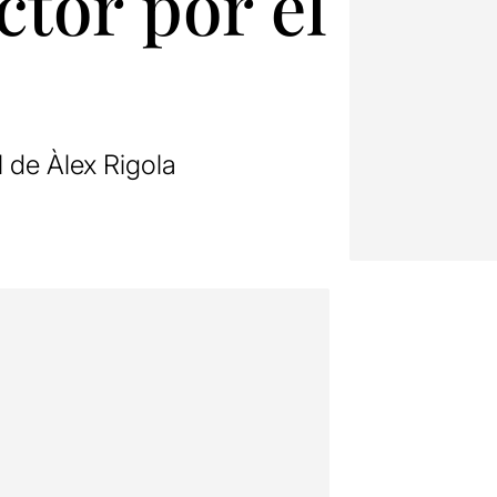
ctor por el
 de Àlex Rigola