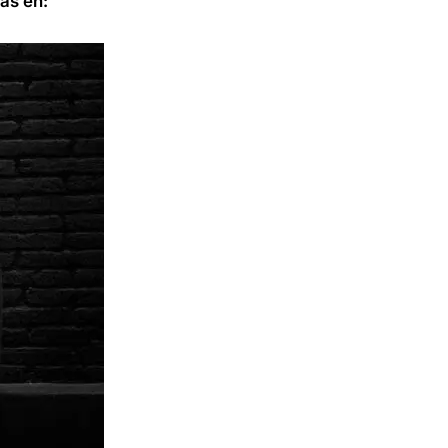
as en: