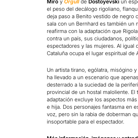
Miró
y
Orgull
de
Dostoyevski
un espe
el peso del decálogo rigoliano, flan
deja paso a Benito vestido de negro 
sala con un Bernhard es también un ma
reafirma con la adaptación que Rigola
contra un país, sus ciudadanos, políti
espectadores y las mujeres. Al igual 
Cataluña ocupa el lugar espiritual de A
Un artista tirano, ególatra, misógino 
ha llevado a un escenario que apenas l
desterrado a la suciedad de la perife
provincial de un hostal maloliente. El
adaptación excluye los aspectos más
e hija. Dos personajes fantasma en e
voz, pero sin la rabia de doberman qu
insoportable para el espectador.