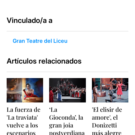
Vinculado/a a
Gran Teatre del Liceu
Artículos relacionados
La fuerza de
‘La
'El elisir de
'La traviata'
Gioconda’, la
amore', el
vuelve a los
gran joia
Donizetti
escenarios
postverdiana
más alegre