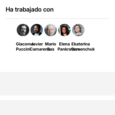
Ha trabajado con
Giacomo
Javier
Mario
Elena
Ekaterina
Puccini
Camarena
Gas
Pankratova
Semenchuk