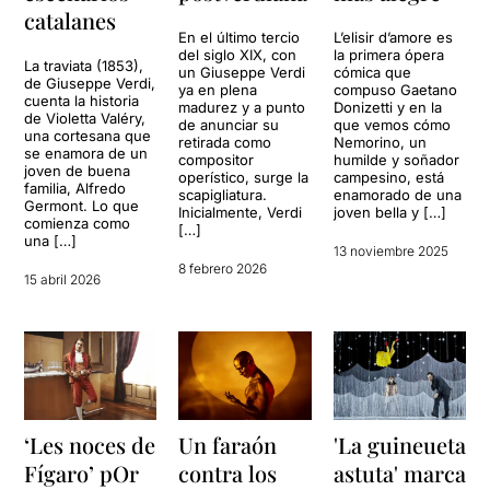
catalanes
En el último tercio
L’elisir d’amore es
del siglo XIX, con
la primera ópera
La traviata (1853),
un Giuseppe Verdi
cómica que
de Giuseppe Verdi,
ya en plena
compuso Gaetano
cuenta la historia
madurez y a punto
Donizetti y en la
de Violetta Valéry,
de anunciar su
que vemos cómo
una cortesana que
retirada como
Nemorino, un
se enamora de un
compositor
humilde y soñador
joven de buena
operístico, surge la
campesino, está
familia, Alfredo
scapigliatura.
enamorado de una
Germont. Lo que
Inicialmente, Verdi
joven bella y […]
comienza como
[…]
una […]
13 noviembre 2025
8 febrero 2026
15 abril 2026
‘Les noces de
Un faraón
'La guineueta
Fígaro’ pOr
contra los
astuta' marca