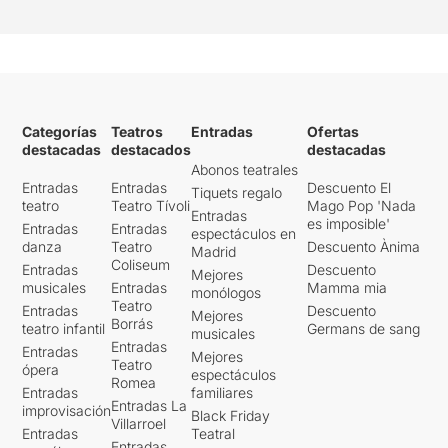
Categorías
Teatros
Entradas
Ofertas
destacadas
destacados
destacadas
Abonos teatrales
Entradas
Entradas
Descuento El
Tiquets regalo
teatro
Teatro Tívoli
Mago Pop 'Nada
Entradas
es imposible'
Entradas
Entradas
espectáculos en
danza
Teatro
Descuento Ànima
Madrid
Coliseum
Entradas
Descuento
Mejores
musicales
Entradas
Mamma mia
monólogos
Teatro
Entradas
Descuento
Mejores
Borrás
teatro infantil
Germans de sang
musicales
Entradas
Entradas
Mejores
Teatro
ópera
espectáculos
Romea
Entradas
familiares
Entradas La
improvisación
Black Friday
Villarroel
Entradas
Teatral
Entradas