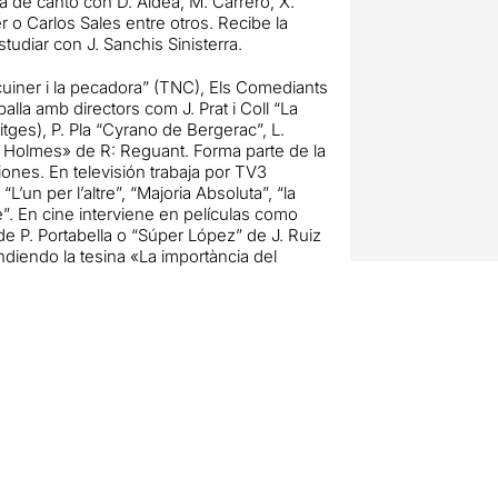
de canto con D. Aldea, M. Carrero, X.
 o Carlos Sales entre otros. Recibe la
studiar con J. Sanchis Sinisterra.
 cuiner i la pecadora” (TNC), Els Comediants
la amb directors com J. Prat i Coll “La
tges), P. Pla “Cyrano de Bergerac”, L.
ck Holmes» de R: Reguant. Forma parte de la
iones. En televisión trabaja por TV3
’un per l’altre”, “Majoria Absoluta”, “la
”. En cine interviene en películas como
” de P. Portabella o “Súper López” de J. Ruiz
diendo la tesina «La importància del