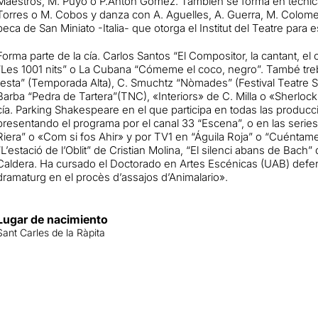
Maestros, M. Puyo o P.Anton Gómez. También se forma en técnica 
Torres o M. Cobos y danza con A. Aguelles, A. Guerra, M. Colomer
beca de San Miniato -Italia- que otorga el Institut del Teatre para e
Forma parte de la cía. Carlos Santos “El Compositor, la cantant, el
“Les 1001 nits” o La Cubana “Cómeme el coco, negro”. També trebal
festa” (Temporada Alta), C. Smuchtz “Nòmades” (Festival Teatre Si
Barba “Pedra de Tartera”(TNC), «Interiors» de C. Milla o «Sherlo
cía. Parking Shakespeare en el que participa en todas las producc
presentando el programa por el canal 33 “Escena”, o en las series “L
Riera” o «Com si fos Ahir» y por TV1 en “Águila Roja” o “Cuéntame
“L’estació de l’Oblit” de Cristian Molina, “El silenci abans de Bach
Caldera. Ha cursado el Doctorado en Artes Escénicas (UAB) defen
dramaturg en el procès d’assajos d’Animalario».
Lugar de nacimiento
Sant Carles de la Ràpita