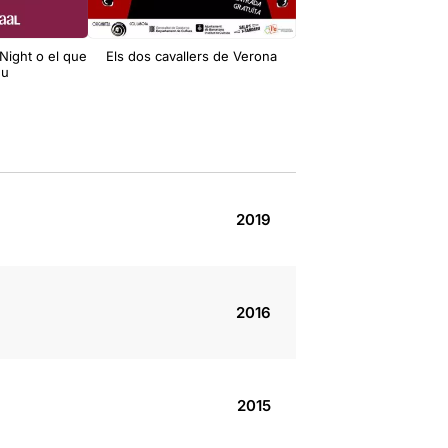
 Night o el que
Els dos cavallers de Verona
Les males perso
eu
2019
2016
2015