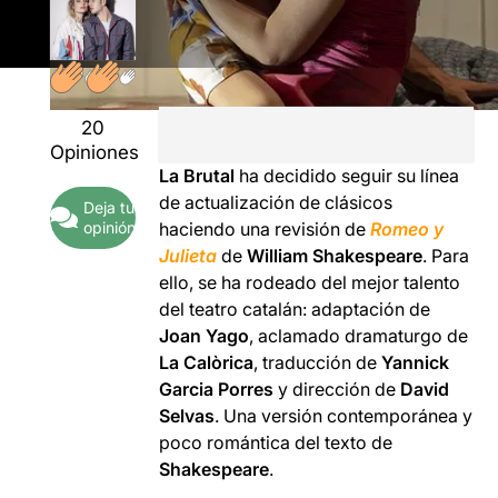
20
Opiniones
La Brutal
ha decidido seguir su línea
de actualización de clásicos
Deja tu
opinión
haciendo una revisión de
Romeo y
Julieta
de
William Shakespeare
. Para
ello, se ha rodeado del mejor talento
del teatro catalán: adaptación de
Joan Yago
, aclamado dramaturgo de
La Calòrica
, traducción de
Yannick
Garcia Porres
y dirección de
David
Selvas
. Una versión contemporánea y
poco romántica del texto de
Shakespeare
.