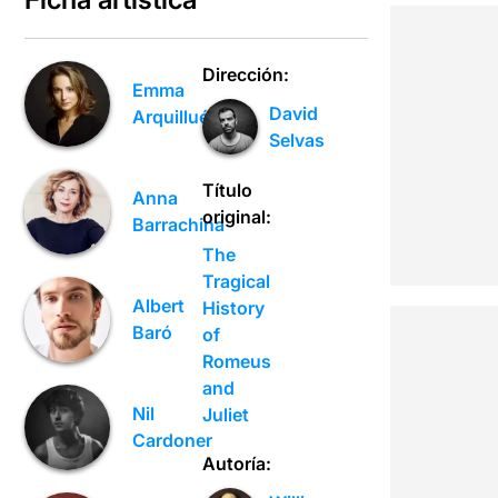
Dirección:
Emma
David
Arquillué
Selvas
Título
Anna
original:
Barrachina
The
Tragical
Albert
History
Baró
of
Romeus
and
Nil
Juliet
Cardoner
Autoría: