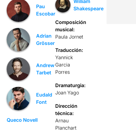
William
Pau
Shakespeare
Escobar
Composición
musical:
Adrian
Paula Jornet
Grösser
Traducción:
Yannick
Garcia
Andrew
Porres
Tarbet
Dramaturgia:
Joan Yago
Eudald
Font
Dirección
técnica:
Queco Novell
Arnau
Planchart