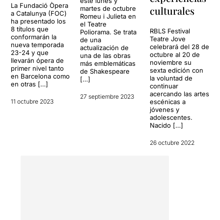
este lunes y
(adaptación) y
David Selvas
La Fundació Òpera
lenguaje cinematográfico
culturales
martes de octubre
a Catalunya (FOC)
(dirección) tiene aciertos
Romeu i Julieta en
utilizado en escena para
ha presentado los
bastante remarcables, como
el Teatre
relatar estos dos
8 títulos que
RBLS Festival
Poliorama. Se trata
las escenas en paralelo, las
momentos -y otros- es
conformarán la
Teatre Jove
de una
apariciones que tiene Julieta
nueva temporada
clave y funciona como un
celebrará del 28 de
actualización de
23-24 y que
antes de morir o el final
octubre al 20 de
una de las obras
engranaje perfecto
.
llevarán ópera de
noviembre su
musical con Nina Simone de
más emblemáticas
primer nivel tanto
sexta edición con
de Shakespeare
fondo. Ahora bien, resulta
Hay muchas escenas
en Barcelona como
la voluntad de
[…]
preocupante que los
en otras […]
destacables en todo el
continuar
subtítulos de la canción de
acercando las artes
montaje, pero no me
27 septiembre 2023
11 octubre 2023
escénicas a
Simone emocionen mucho
equivoco en decir que
jóvenes y
más que todos los versos
seguramente la boda de los
adolescentes.
shakespearianos
protagonistas será una de
Nacido […]
escuchados hasta aquel
las más recordadas por todo
momento… Creo que el
26 octubre 2022
el público.
montaje tiene mucho más en
cuenta la forma que el texto
El único inconveniente de
en sí. Se da poca
toda esta estructura
importancia a la palabra y a
marcada por un montaje
la manera de decir el texto
sonoro y luminoso, con una
(
Guillem Balart
y
Xavi Ricart
gran presencia de
serían la gran excepción) y
momentos visuales, es que
a