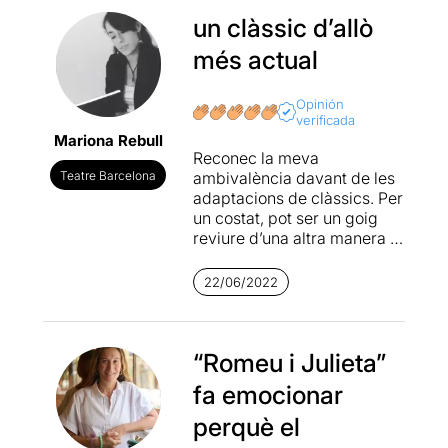
un clàssic d’allò
més actual
Opinión
verificada
Mariona Rebull
Reconec la meva
Teatre Barcelona
ambivalència davant de les
adaptacions de clàssics. Per
un costat, pot ser un goig
reviure d’una altra manera la
història que ja sabem. Per
altre, no és pretensiós
22/06/2022
creure que un pot aportar
res nou? Si els clàssics són
veritablement atemporals,
no és un oxímoron voler-los
“Romeu i Julieta”
adaptar al moment actual?
fa emocionar
A aquestes alçades explicar
perquè el
l’argument de Romeu i