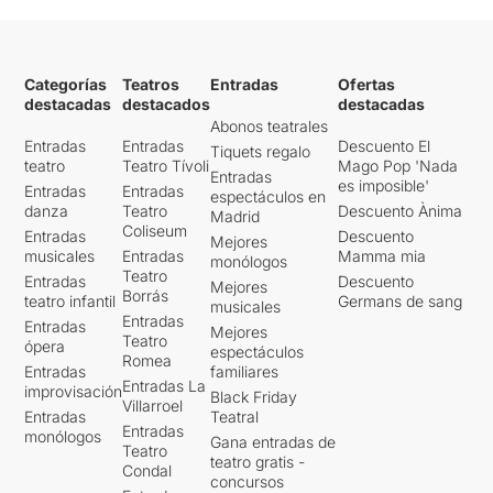
Categorías
Teatros
Entradas
Ofertas
destacadas
destacados
destacadas
Abonos teatrales
Entradas
Entradas
Descuento El
Tiquets regalo
teatro
Teatro Tívoli
Mago Pop 'Nada
Entradas
es imposible'
Entradas
Entradas
espectáculos en
danza
Teatro
Descuento Ànima
Madrid
Coliseum
Entradas
Descuento
Mejores
musicales
Entradas
Mamma mia
monólogos
Teatro
Entradas
Descuento
Mejores
Borrás
teatro infantil
Germans de sang
musicales
Entradas
Entradas
Mejores
Teatro
ópera
espectáculos
Romea
Entradas
familiares
Entradas La
improvisación
Black Friday
Villarroel
Entradas
Teatral
Entradas
monólogos
Gana entradas de
Teatro
teatro gratis -
Condal
concursos