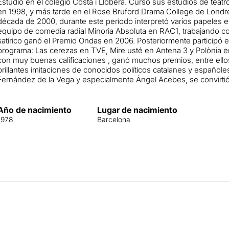
Estudió en el colegio Costa i Llobera. Cursó sus estudios de teatro
en 1998, y más tarde en el Rose Bruford Drama College de Londre
década de 2000, durante este período interpretó varios papeles en
equipo de comedia radial Minoria Absoluta en RAC1, trabajando c
satírico ganó el Premio Ondas en 2006. Posteriormente participó e
programa: Las cerezas en TVE, Mire usté en Antena 3 y Polònia e
con muy buenas calificaciones , ganó muchos premios, entre ello
brillantes imitaciones de conocidos políticos catalanes y español
Fernández de la Vega y especialmente Ángel Acebes, se convirtió
Año de nacimiento
Lugar de nacimiento
1978
Barcelona