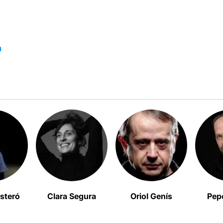
a
steró
Clara Segura
Oriol Genís
Pep