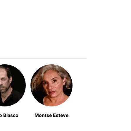
o Blasco
Montse Esteve
Carme Sansa
A