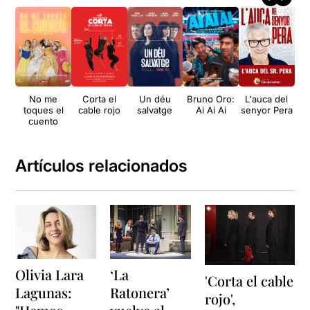
No me
Corta el
Un déu
Bruno Oro:
L'auca del
Car
toques el
cable rojo
salvatge
Ai Ai Ai
senyor Pera
P
cuento
Artículos relacionados
Olivia Lara
‘La
'Corta el cable
Lagunas:
Ratonera’
rojo',