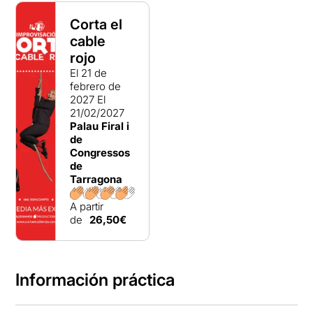
Corta el
cable
rojo
El 21 de
febrero de
2027
El
21/02/2027
Palau Firal i
de
Congressos
de
Tarragona
A partir
de
26,50€
Información práctica