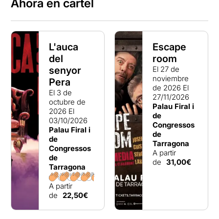
Ahora en cartel
L'auca
Escape
del
room
senyor
El 27 de
noviembre
Pera
de 2026
El
El 3 de
27/11/2026
octubre de
Palau Firal i
2026
El
de
03/10/2026
Congressos
Palau Firal i
de
de
Tarragona
Congressos
A partir
de
de
31,00€
Tarragona
A partir
de
22,50€