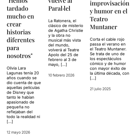
"Hemos
vuelve al
improvisación
tardado
Paral·lel
y humor en el
mucho en
Teatro
La Ratonera, el
crear
Muntaner
clásico de misterio
historias
de Agatha Christie
y la obra no
diferentes
Corta el cable rojo
musical más vista
passa el verano en
del mundo,
para
el Teatro Muntaner.
volverá al Teatre
Se trata de uno de
nosotros"
Apolo del 25 de
los espectáculos
febrero al 3 de
cómico y de humor
mayo, […]
Olivia Lara
con mayor éxito de
Lagunas tenía 20
la última década, con
10 febrero 2026
años cuando se
[…]
dio cuenta de que
aquellas películas
21 julio 2025
de Disney que
tanto le habían
apasionado de
pequeña no
reflejaban del
todo la realidad ni
[…]
12 mayo 2026