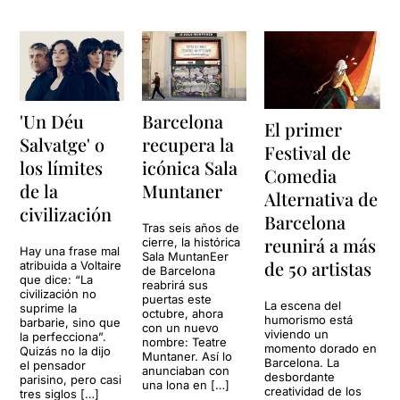
'Un Déu
Barcelona
El primer
Salvatge' o
recupera la
Festival de
los límites
icónica Sala
Comedia
de la
Muntaner
Alternativa de
civilización
Barcelona
Tras seis años de
reunirá a más
cierre, la histórica
Hay una frase mal
Sala MuntanEer
de 50 artistas
atribuida a Voltaire
de Barcelona
que dice: “La
reabrirá sus
civilización no
puertas este
La escena del
suprime la
octubre, ahora
humorismo está
barbarie, sino que
con un nuevo
viviendo un
la perfecciona”.
nombre: Teatre
momento dorado en
Quizás no la dijo
Muntaner. Así lo
Barcelona. La
el pensador
anunciaban con
desbordante
parisino, pero casi
una lona en […]
creatividad de los
tres siglos […]