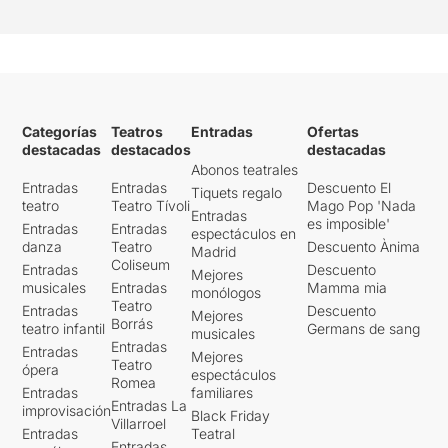
Categorías
Teatros
Entradas
Ofertas
destacadas
destacados
destacadas
Abonos teatrales
Entradas
Entradas
Descuento El
Tiquets regalo
teatro
Teatro Tívoli
Mago Pop 'Nada
Entradas
es imposible'
Entradas
Entradas
espectáculos en
danza
Teatro
Descuento Ànima
Madrid
Coliseum
Entradas
Descuento
Mejores
musicales
Entradas
Mamma mia
monólogos
Teatro
Entradas
Descuento
Mejores
Borrás
teatro infantil
Germans de sang
musicales
Entradas
Entradas
Mejores
Teatro
ópera
espectáculos
Romea
Entradas
familiares
Entradas La
improvisación
Black Friday
Villarroel
Entradas
Teatral
Entradas