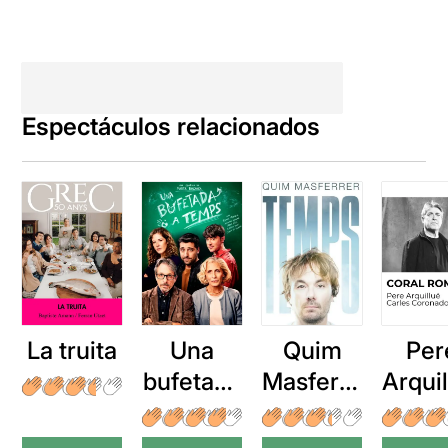
Espectáculos relacionados
La truita
Una
Quim
Per
bufetada
Masferre
Arqui
a temps
r: Temps
: Cor
romp