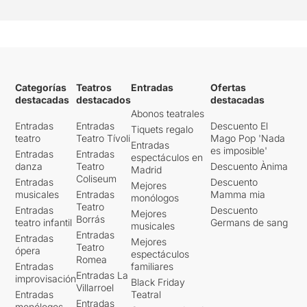
Categorías
Teatros
Entradas
Ofertas
destacadas
destacados
destacadas
Abonos teatrales
Entradas
Entradas
Descuento El
Tiquets regalo
teatro
Teatro Tívoli
Mago Pop 'Nada
Entradas
es imposible'
Entradas
Entradas
espectáculos en
danza
Teatro
Descuento Ànima
Madrid
Coliseum
Entradas
Descuento
Mejores
musicales
Entradas
Mamma mia
monólogos
Teatro
Entradas
Descuento
Mejores
Borrás
teatro infantil
Germans de sang
musicales
Entradas
Entradas
Mejores
Teatro
ópera
espectáculos
Romea
Entradas
familiares
Entradas La
improvisación
Black Friday
Villarroel
Entradas
Teatral
Entradas
monólogos