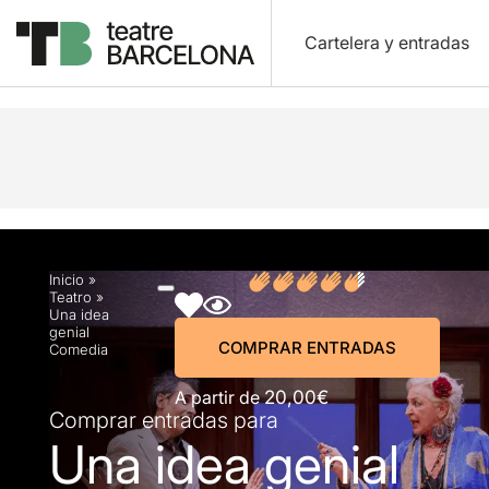
Cartelera y entradas
Descripción
Horarios
Ficha artística
Fotos y
Inicio
»
Teatro
»
Una idea
genial
COMPRAR ENTRADAS
Comedia
A partir de
20,00€
Comprar entradas para
Una idea genial