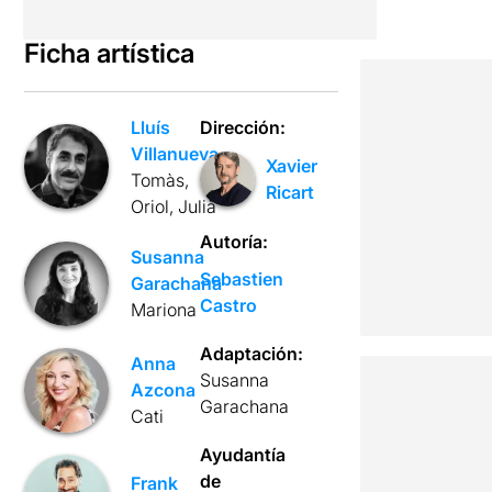
Ficha artística
Lluís
Dirección:
Villanueva
Xavier
Tomàs,
Ricart
Oriol, Julià
Autoría:
Susanna
Sebastien
Garachana
Castro
Mariona
Adaptación:
Anna
Susanna
Azcona
Garachana
Cati
Ayudantía
de
Frank