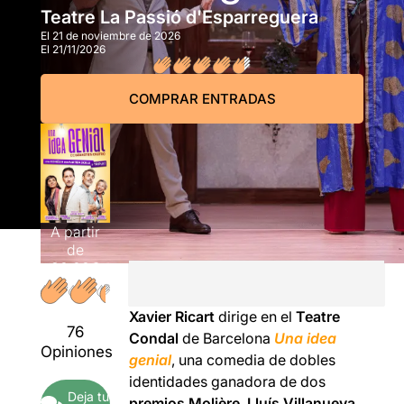
Teatre La Passió d'Esparreguera
El 21 de noviembre de 2026
El 21/11/2026
COMPRAR ENTRADAS
A partir
de
20,00€
Xavier Ricart
dirige en el
Teatre
76
Condal
de Barcelona
Una idea
Opiniones
genial
, una comedia de dobles
identidades ganadora de dos
Deja tu
premios Molière
.
Lluís Villanueva,