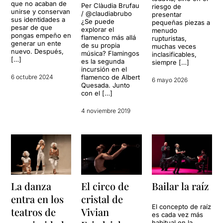
que no acaban de
Per Clàudia Brufau
riesgo de
unirse y conservan
/ @claudiabrubo
presentar
sus identidades a
¿Se puede
pequeñas piezas a
pesar de que
explorar el
menudo
pongas empeño en
flamenco más allá
rupturistas,
generar un ente
de su propia
muchas veces
nuevo. Después,
música? Flamingos
inclasificables,
[…]
es la segunda
siempre […]
incursión en el
6 octubre 2024
flamenco de Albert
6 mayo 2026
Quesada. Junto
con el […]
4 noviembre 2019
La danza
El circo de
Bailar la raíz
entra en los
cristal de
El concepto de raíz
teatros de
Vivian
es cada vez más
habitual en la