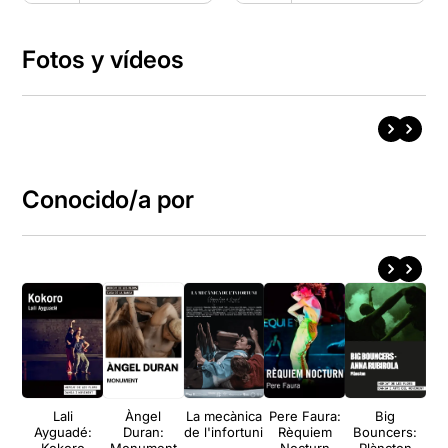
Fotos y vídeos
Conocido/a por
Lali
Àngel
La mecànica
Pere Faura:
Big
Ayguadé:
Duran:
de l'infortuni
Rèquiem
Bouncers: