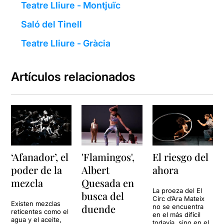
Teatre Lliure - Montjuïc
Saló del Tinell
Teatre Lliure - Gràcia
Artículos relacionados
‘Afanador’, el
'Flamingos',
El riesgo del
poder de la
Albert
ahora
mezcla
Quesada en
La proeza del El
busca del
Circ d’Ara Mateix
Existen mezclas
duende
no se encuentra
reticentes como el
en el más difícil
agua y el aceite,
todavía, sino en el