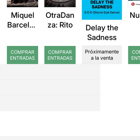
Miquel
OtraDan
Nu
Barcelon
za: Rito
Delay the
a: Rojos
Sadness
Próximamente
COMPRAR
COMPRAR
CO
a la venta
ENTRADAS
ENTRADAS
EN