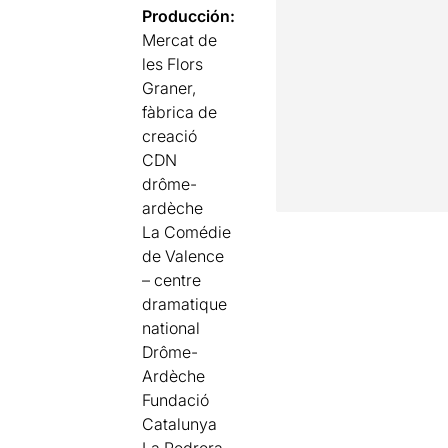
Producción:
Mercat de
les Flors
Graner,
fàbrica de
creació
CDN
drôme-
ardèche
La Comédie
de Valence
– centre
dramatique
national
Drôme-
Ardèche
Fundació
Catalunya
La Pedrera