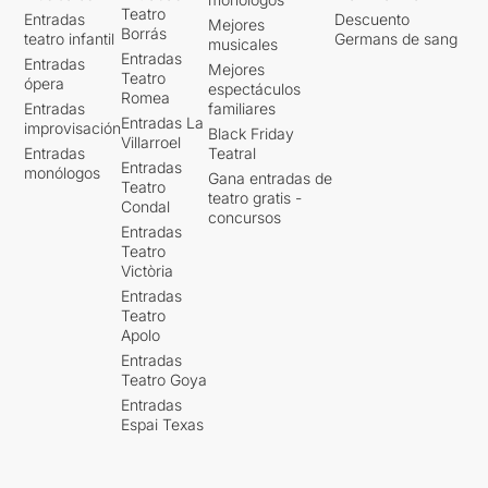
Teatro
Entradas
Descuento
Mejores
Borrás
teatro infantil
Germans de sang
musicales
Entradas
Entradas
Mejores
Teatro
ópera
espectáculos
Romea
Entradas
familiares
Entradas La
improvisación
Black Friday
Villarroel
Entradas
Teatral
Entradas
monólogos
Gana entradas de
Teatro
teatro gratis -
Condal
concursos
Entradas
Teatro
Victòria
Entradas
Teatro
Apolo
Entradas
Teatro Goya
Entradas
Espai Texas