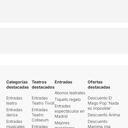
Categorías
Teatros
Entradas
Ofertas
destacadas
destacados
destacadas
Abonos teatrales
Entradas
Entradas
Descuento El
Tiquets regalo
teatro
Teatro Tívoli
Mago Pop 'Nada
Entradas
es imposible'
Entradas
Entradas
espectáculos en
danza
Teatro
Descuento Ànima
Madrid
Coliseum
Entradas
Descuento
Mejores
musicales
Entradas
Mamma mia
monólogos