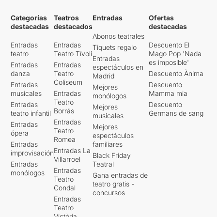
Categorías
Teatros
Entradas
Ofertas
destacadas
destacados
destacadas
Abonos teatrales
Entradas
Entradas
Descuento El
Tiquets regalo
teatro
Teatro Tívoli
Mago Pop 'Nada
Entradas
es imposible'
Entradas
Entradas
espectáculos en
danza
Teatro
Descuento Ànima
Madrid
Coliseum
Entradas
Descuento
Mejores
musicales
Entradas
Mamma mia
monólogos
Teatro
Entradas
Descuento
Mejores
Borrás
teatro infantil
Germans de sang
musicales
Entradas
Entradas
Mejores
Teatro
ópera
espectáculos
Romea
Entradas
familiares
Entradas La
improvisación
Black Friday
Villarroel
Entradas
Teatral
Entradas
monólogos
Gana entradas de
Teatro
teatro gratis -
Condal
concursos
Entradas
Teatro
Victòria