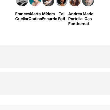
Francesc
Marta
Míriam
Tai
Andrea
Mario
Pol
C
Cuéllar
Codina
Escurriola
Fati
Portella
Gas
López
Fontbernat