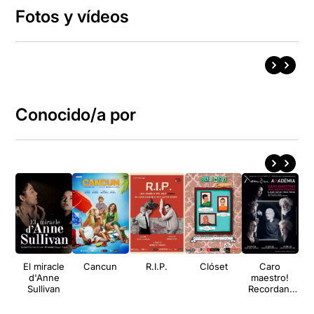
Fotos y vídeos
Conocido/a por
El miracle
Cancun
R.I.P.
Clóset
Caro
Qu
d'Anne
maestro!
Sullivan
Recordant
Strehler