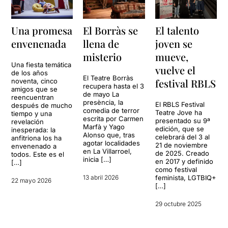
Una promesa
El Borràs se
El talento
envenenada
llena de
joven se
misterio
mueve,
Una fiesta temática
vuelve el
de los años
El Teatre Borràs
festival RBLS
noventa, cinco
recupera hasta el 3
amigos que se
de mayo La
reencuentran
presència, la
El RBLS Festival
después de mucho
comedia de terror
Teatre Jove ha
tiempo y una
escrita por Carmen
presentado su 9ª
revelación
Marfà y Yago
edición, que se
inesperada: la
Alonso que, tras
celebrará del 3 al
anfitriona los ha
agotar localidades
21 de noviembre
envenenado a
en La Villarroel,
de 2025. Creado
todos. Este es el
inicia […]
en 2017 y definido
[…]
como festival
13 abril 2026
feminista, LGTBIQ+
22 mayo 2026
[…]
29 octubre 2025