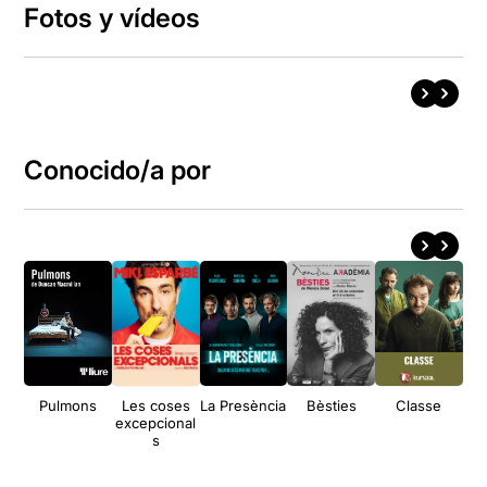
Fotos y vídeos
Conocido/a por
Pulmons
Les coses
La Presència
Bèsties
Classe
Cos
excepcional
s