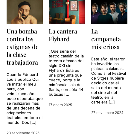
Una bomba
La cantera
La
contra los
Flyhard
campaneta
estigmas de
misteriosa
¿Qué sería del
la clase
teatro catalán de la
Este año, el terror
trabajadora
tercera década del
ha invadido las
siglo XXI sin
plateas catalanas.
Flyhard? Ésta es
Como si el Festival
Cuando Édouard
una pregunta que
de Sitges hubiera
Louis publicó Qui
cuece, porque la
decidido dar el
va matar el meu
minúscula sala de
salto del mundo
pare, con
Sants, con sólo 44
del cine al del
veinticinco años,
butacas […]
teatro, en la
poco esperaba que
cartelera […]
se realizaran más
17 enero 2025
de una decena de
adaptaciones
27 noviembre 2024
teatrales en todo el
mundo. Dos […]
23 septiembre 2025