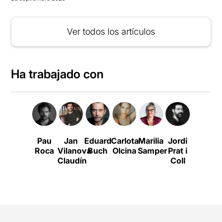
Ver todos los artículos
Ha trabajado con
Pau
Jan
Eduard
Carlota
Marilia
Jordi
Carol
Roca
Vilanova
Buch
Olcina
Samper
Prat i
López
Claudín
Coll