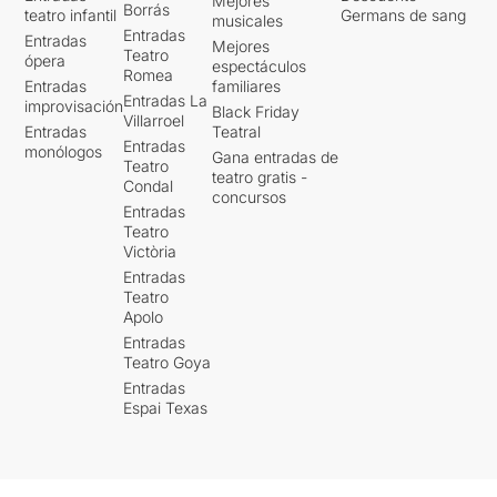
Mejores
Borrás
teatro infantil
Germans de sang
musicales
Entradas
Entradas
Mejores
Teatro
ópera
espectáculos
Romea
Entradas
familiares
Entradas La
improvisación
Black Friday
Villarroel
Entradas
Teatral
Entradas
monólogos
Gana entradas de
Teatro
teatro gratis -
Condal
concursos
Entradas
Teatro
Victòria
Entradas
Teatro
Apolo
Entradas
Teatro Goya
Entradas
Espai Texas