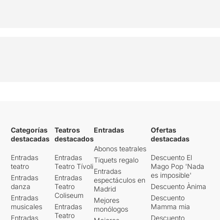
Categorías
Teatros
Entradas
Ofertas
destacadas
destacados
destacadas
Abonos teatrales
Entradas
Entradas
Descuento El
Tiquets regalo
teatro
Teatro Tívoli
Mago Pop 'Nada
Entradas
es imposible'
Entradas
Entradas
espectáculos en
danza
Teatro
Descuento Ànima
Madrid
Coliseum
Entradas
Descuento
Mejores
musicales
Entradas
Mamma mia
monólogos
Teatro
Entradas
Descuento