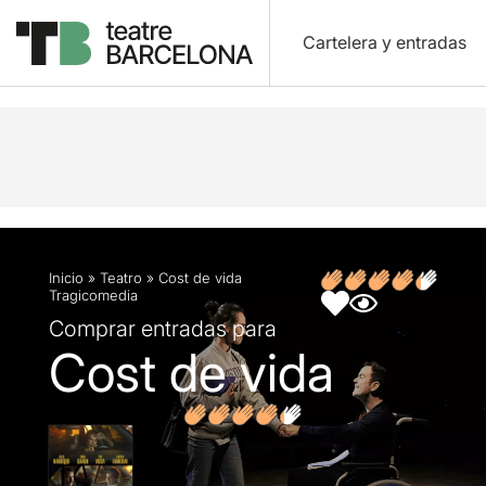
Cartelera y entradas
Descripción
Ficha artística
Fotos y vídeos
O
Inicio
»
Teatro
»
Cost de vida
Tragicomedia
Comprar entradas para
Cost de vida