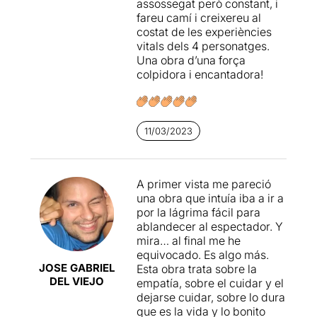
assossegat però constant, i
habríamos tenido del
fareu camí i creixereu al
En definitiva, esta es una
protagonista habría sido
costat de les experiències
propuesta tierna y
realmente preocupante.
vitals dels 4 personatges.
esperanzadora con un texto
Una obra d’una força
magistral que combina el
La obra va solapando
colpidora i encantadora!
drama con el humor ácido y
constantemente dos
que te recomienda
historias, que no son del
“asegurarte siempre de
todo paralelas… como ya
que haya alguien
comprenderemos al final de
11/03/2023
pendiente de ti”.
todo. Eso sí, las historias se
complementan y van
preparando unos personajes
que, sin estas vivencias,
A primer vista me pareció
nunca se habrían
una obra que intuía iba a ir a
encontrado ni tampoco
por la lágrima fácil para
comprendido. Y en su piel
ablandecer al espectador. Y
tenemos a un
Julio
mira… al final me he
Manrique
pletórico,
equivocado. Es algo más.
felizmente recuperado para
JOSE GABRIEL
Esta obra trata sobre la
la interpretación; una
Anna
DEL VIEJO
empatía, sobre el cuidar y el
Sahun
mucho más luminosa
dejarse cuidar, sobre lo dura
que en otras ocasiones, a
que es la vida y lo bonito