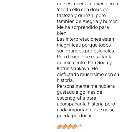
pesar de las dificultades del
que es tener a alguien cerca.
personaje que interpreta; un
Y todo ello con dosis de
Pau Roca
realmente
tristeza y dureza, pero
espléndido, alardeando de
también de Alegría y humor.
un trabajo corporal muy
Me ha sorprendido para
eficaz; y finalmente una
bien.
Katrin Vankova
que supone
Las interpretaciones están
una más que agradable
magnificas porque todos
sorpresa. Cuatro grandes
son grandes profesionales.
actores, pues, a las órdenes
Pero tengo que resaltar la
de un
Pau Carrió
que la
química entre Pau Roca y
vuelve a acertar de lleno en
Katrin Vankova. He
La Villarroel, donde ya le
disfrutado muchísimo con su
vimos
Classe
y
Començar
.
historia.
Personalmente me hubiera
gustado algo más de
escenografía para
acompañar la historia pero
nada importante que no se
pueda perdonar.