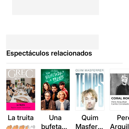
Espectáculos relacionados
La truita
Una
Quim
Per
bufetada
Masferre
Arqui