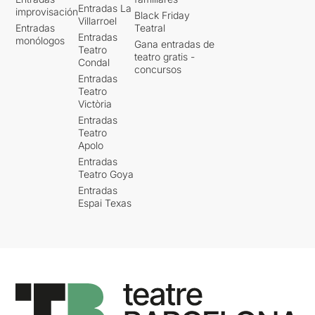
Entradas La
improvisación
Black Friday
Villarroel
Entradas
Teatral
Entradas
monólogos
Gana entradas de
Teatro
teatro gratis -
Condal
concursos
Entradas
Teatro
Victòria
Entradas
Teatro
Apolo
Entradas
Teatro Goya
Entradas
Espai Texas