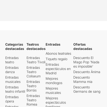
Categorías
Teatros
Entradas
Ofertas
destacadas
destacados
destacadas
Abonos teatrales
Entradas
Entradas
Descuento El
Tiquets regalo
teatro
Teatro Tívoli
Mago Pop 'Nada
Entradas
es imposible'
Entradas
Entradas
espectáculos en
danza
Teatro
Descuento Ànima
Madrid
Coliseum
Entradas
Descuento
Mejores
musicales
Entradas
Mamma mia
monólogos
Teatro
Entradas
Descuento
Mejores
Borrás
teatro infantil
Germans de sang
musicales
Entradas
Entradas
Mejores
Teatro
ópera
espectáculos
Romea
Entradas
familiares