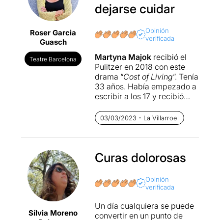
dejarse cuidar
Opinión
Roser Garcia
verificada
Guasch
Martyna Majok
recibió el
Teatre Barcelona
Pulitzer en 2018 con este
drama “
Cost of Living
”. Tenía
33 años. Había empezado a
escribir a los 17 y recibió
galardones y premios desde
2007. Sus temas son
03/03/2023 - La Villarroel
comprometidos con la
política y la sociedad. De
este compromiso con temas
sociales Majok escribe esta
Curas dolorosas
pieza no tanto sobre la
discapacidad sino sobre la
Opinión
forma de vivirla con los
verificada
demás. Se acerca a ella de
una forma respetuosa,
Un día cualquiera se puede
Sílvia Moreno
valiente, honesta y original.
convertir en un punto de