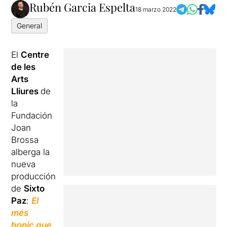
Rubén Garcia Espelta
18 marzo 2022
General
El
Centre
de les
Arts
Lliures
de
la
Fundación
Joan
Brossa
alberga la
nueva
producción
de
Sixto
Paz
:
El
més
bonic que