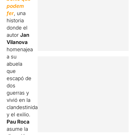
podem
fer
, una
historia
donde el
autor
Jan
Vilanova
homenajea
a su
abuela
que
escapó de
dos
guerras y
vivió en la
clandestinidad
y el exilio.
Pau Roca
asume la