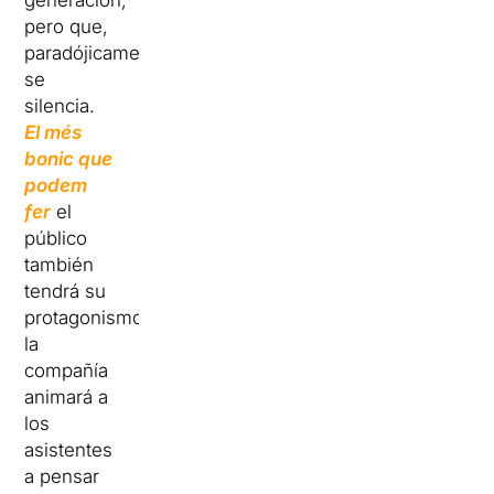
generación,
pero que,
paradójicamente,
se
silencia.
El més
bonic que
podem
fer
el
público
también
tendrá su
protagonismo:
la
compañía
animará a
los
asistentes
a pensar