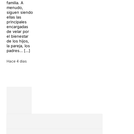
familia. A
historia del
parece
menudo,
teatro musical,
perfecto para
siguen siendo
llegará al
desconectar de
ellas las
Teatre Apolo
la rutina, pero
principales
del […]
una
encargadas
conversación
de velar por
inoportuna
27 julio 2026
el bienestar
puede
de los hijos,
convertir unas
la pareja, los
vacaciones
padres… […]
entre amigos
en una revisión
Hace 4 dias
completa […]
28 julio 2026