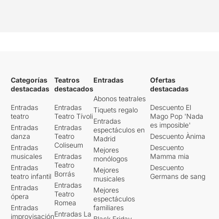
Categorías
Teatros
Entradas
Ofertas
destacadas
destacados
destacadas
Abonos teatrales
Entradas
Entradas
Descuento El
Tiquets regalo
teatro
Teatro Tívoli
Mago Pop 'Nada
Entradas
es imposible'
Entradas
Entradas
espectáculos en
danza
Teatro
Descuento Ànima
Madrid
Coliseum
Entradas
Descuento
Mejores
musicales
Entradas
Mamma mia
monólogos
Teatro
Entradas
Descuento
Mejores
Borrás
teatro infantil
Germans de sang
musicales
Entradas
Entradas
Mejores
Teatro
ópera
espectáculos
Romea
Entradas
familiares
Entradas La
improvisación
Black Friday