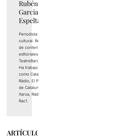
Rubén
TWITTER
Garcia
Espelta
Periodista y gestor
cultural. Responsable
de contenidos
editoriales de
TeatreBarcelona.com.
Ha trabajo en medios
como Catalunya
Ràdio, El Periódico
de Catalunya, La
Xarxa, Ràdio 4 o
Rac1.
ARTÍCULOS