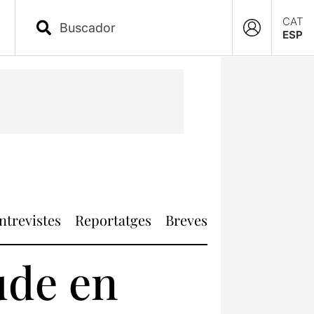
CAT
ESP
ntrevistes
Reportatges
Breves
ude en