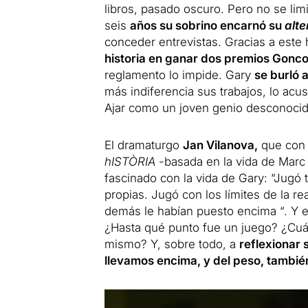
libros, pasado oscuro.
Pero no se lim
seis
años su sobrino encarnó su
alte
conceder entrevistas.
Gracias a este 
historia en ganar dos premios Gonco
reglamento lo impide.
Gary
se burló as
más indiferencia sus trabajos, lo acu
Ajar como un joven genio desconocid
El dramaturgo
Jan Vilanova,
que co
hISTÒRIA
-basada en la vida de Marc
fascinado con la vida de Gary: “Jugó 
propias.
Jugó con los límites de la rea
demás le habían puesto encima “.
Y e
¿Hasta qué punto fue un juego?
¿Cuá
mismo?
Y, sobre todo, a
reflexionar 
llevamos encima, y del peso, tambié