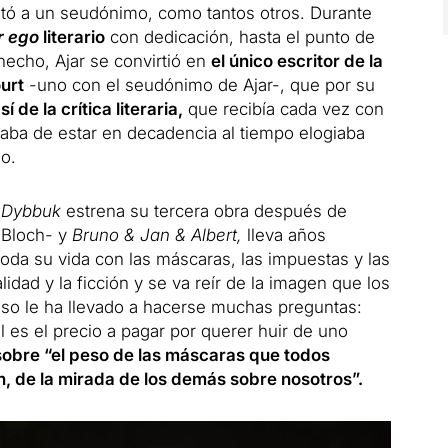
itó a un seudónimo, como tantos otros.
Durante
r ego
literario
con dedicación, hasta el punto de
hecho, Ajar se convirtió en
el único escritor de la
urt
-uno con el seudónimo de Ajar-, que por su
í de la crítica literaria,
que recibía cada vez con
saba de estar en decadencia al tiempo elogiaba
o.
n
Dybbuk
estrena su tercera obra después de
 Bloch- y
Bruno & Jan & Albert,
lleva años
toda su vida con las máscaras, las impuestas y las
lidad y la ficción y se va reír de la imagen que los
so le ha llevado a hacerse muchas preguntas:
l es el precio a pagar por querer huir de uno
sobre “el peso de las máscaras que todos
n, de la mirada de los demás sobre nosotros”.