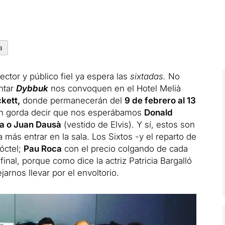
a
ctor y público fiel ya espera las
sixtadas.
No
ntar
Dybbuk
nos convoquen en el Hotel Melià
kett,
donde permanecerán del
9 de febrero al 13
ien gorda decir que nos esperábamos
Donald
la o Juan Dausà
(vestido de Elvis).
Y sí, estos son
más entrar en la sala.
Los Sixtos -y el reparto de
óctel;
Pau Roca
con el precio colgando de cada
final, porque como dice la actriz Patricia Bargalló
arnos llevar por el envoltorio.