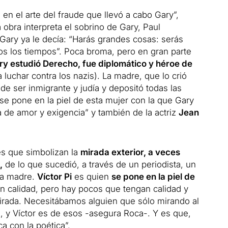
n el arte del fraude que llevó a cabo Gary”,
 obra interpreta el sobrino de Gary, Paul
Gary ya le decía: “Harás grandes cosas: serás
os los tiempos”.
Poca broma, pero en gran parte
ry estudió Derecho, fue diplomático y héroe de
a luchar contra los nazis).
La madre, que lo crió
 de ser inmigrante y judía y depositó todas las
se pone en la piel de esta mujer con la que Gary
a de amor y exigencia” y también de la actriz
Jean
es que simbolizan la
mirada exterior, a veces
,
de lo que sucedió, a través de un periodista, un
la madre.
Víctor Pi
es quien
se pone en la piel de
 calidad, pero hay pocos que tengan calidad y
irada.
Necesitábamos alguien que sólo mirando al
, y Víctor es de esos -asegura Roca-.
Y es que,
 con la poética”.