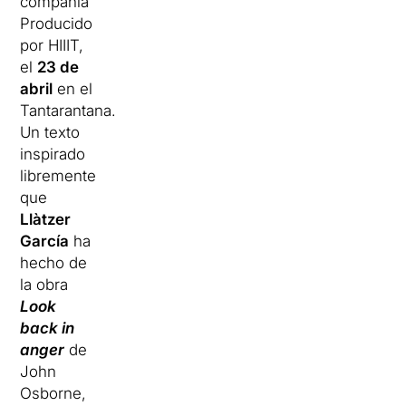
compañía
Producido
por HIIIT,
el
23 de
abril
en el
Tantarantana.
Un texto
inspirado
libremente
que
Llàtzer
García
ha
hecho de
la obra
Look
back in
anger
de
John
Osborne,