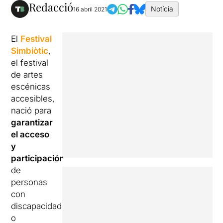
Redacció
Notícia
16 abril 2021
El
Festival
Simbiòtic
,
el festival
de artes
escénicas
accesibles,
nació para
garantizar
el acceso
y
participación
de
personas
con
discapacidad
o