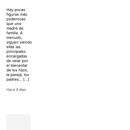
de los Von
Trapp.
Hay pocas
Sonrisas y
Sol, playa,
figuras más
lágrimas, uno
cócteles y un
poderosas
de los
resort
que una
grandes
paradisíaco. El
madre de
clásicos de la
escenario
familia. A
historia del
parece
menudo,
teatro musical,
perfecto para
siguen siendo
llegará al
desconectar de
ellas las
Teatre Apolo
la rutina, pero
principales
del […]
una
encargadas
conversación
de velar por
inoportuna
27 julio 2026
el bienestar
puede
de los hijos,
convertir unas
la pareja, los
vacaciones
padres… […]
entre amigos
en una revisión
Hace 4 dias
completa […]
28 julio 2026