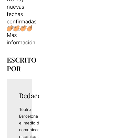
nuevas
fechas
confirmadas
Más
información
ESCRITO
POR
Redacció
Teatre
Barcelona es
el medio de
comunicación
escénico de