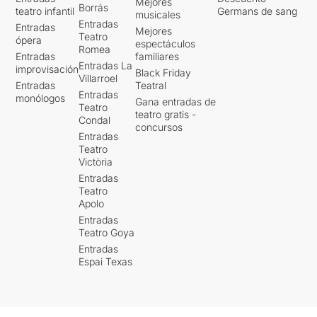
Mejores
Borrás
teatro infantil
Germans de sang
musicales
Entradas
Entradas
Mejores
Teatro
ópera
espectáculos
Romea
Entradas
familiares
Entradas La
improvisación
Black Friday
Villarroel
Entradas
Teatral
Entradas
monólogos
Gana entradas de
Teatro
teatro gratis -
Condal
concursos
Entradas
Teatro
Victòria
Entradas
Teatro
Apolo
Entradas
Teatro Goya
Entradas
Espai Texas