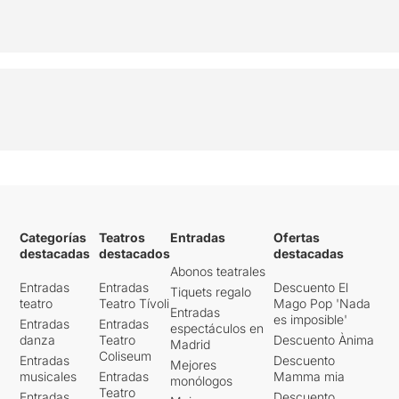
Categorías
Teatros
Entradas
Ofertas
destacadas
destacados
destacadas
Abonos teatrales
Entradas
Entradas
Descuento El
Tiquets regalo
teatro
Teatro Tívoli
Mago Pop 'Nada
Entradas
es imposible'
Entradas
Entradas
espectáculos en
danza
Teatro
Descuento Ànima
Madrid
Coliseum
Entradas
Descuento
Mejores
musicales
Entradas
Mamma mia
monólogos
Teatro
Entradas
Descuento