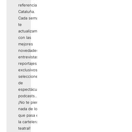
referencia en
Cataluña.
Cada semana
te
actualizamos
con las
mejores
novedades,
entrevistas,
reportajes
exclusivos,
selecciones
de
espectáculos,
podcasts…
¡No te pierdas
nada de lo
que pasa en
la cartelera
teatral!