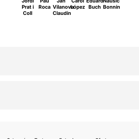
Jordi
Pau
Jan
Carol
Eduard
Nausicaa
Paul
Prat i
Roca
Vilanova
López
Buch
Bonnín
Berron
A
Coll
Claudín