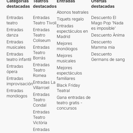
Categorías
Teatros
Entradas
Ofertas
destacadas
destacados
destacadas
Abonos teatrales
Entradas
Entradas
Descuento El
Tiquets regalo
teatro
Teatro Tívoli
Mago Pop 'Nada
Entradas
es imposible'
Entradas
Entradas
espectáculos en
danza
Teatro
Descuento Ànima
Madrid
Coliseum
Entradas
Descuento
Mejores
musicales
Entradas
Mamma mia
monólogos
Teatro
Entradas
Descuento
Mejores
Borrás
teatro infantil
Germans de sang
musicales
Entradas
Entradas
Mejores
Teatro
ópera
espectáculos
Romea
Entradas
familiares
Entradas La
improvisación
Black Friday
Villarroel
Entradas
Teatral
Entradas
monólogos
Gana entradas de
Teatro
teatro gratis -
Condal
concursos
Entradas
Teatro
Victòria
Entradas