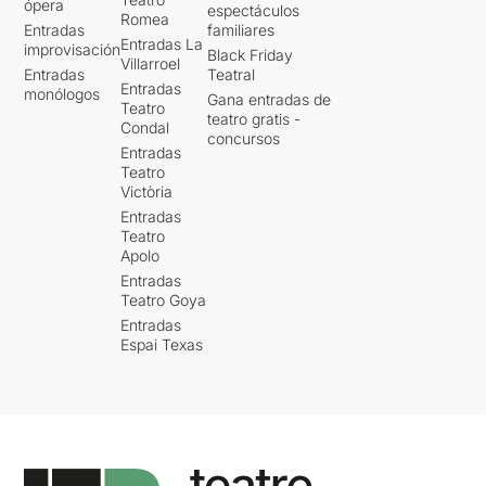
ópera
espectáculos
Romea
Entradas
familiares
Entradas La
improvisación
Black Friday
Villarroel
Entradas
Teatral
Entradas
monólogos
Gana entradas de
Teatro
teatro gratis -
Condal
concursos
Entradas
Teatro
Victòria
Entradas
Teatro
Apolo
Entradas
Teatro Goya
Entradas
Espai Texas