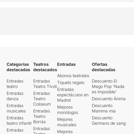
Categorías
Teatros
Entradas
Ofertas
destacadas
destacados
destacadas
Abonos teatrales
Entradas
Entradas
Descuento El
Tiquets regalo
teatro
Teatro Tívoli
Mago Pop 'Nada
Entradas
es imposible'
Entradas
Entradas
espectáculos en
danza
Teatro
Descuento Ànima
Madrid
Coliseum
Entradas
Descuento
Mejores
musicales
Entradas
Mamma mia
monólogos
Teatro
Entradas
Descuento
Mejores
Borrás
teatro infantil
Germans de sang
musicales
Entradas
Entradas
Mejores
Teatro