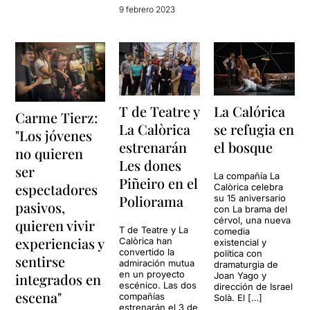
9 febrero 2023
T de Teatre y
La Calórica
Carme Tierz:
La Calòrica
se refugia en
"Los jóvenes
estrenarán
el bosque
no quieren
Les dones
ser
La compañía La
Piñeiro en el
espectadores
Calòrica celebra
Poliorama
su 15 aniversario
pasivos,
con La brama del
cérvol, una nueva
quieren vivir
T de Teatre y La
comedia
experiencias y
Calòrica han
existencial y
convertido la
política con
sentirse
admiración mutua
dramaturgia de
en un proyecto
integrados en
Joan Yago y
escénico. Las dos
dirección de Israel
escena"
compañías
Solà. El […]
estrenarán el 3 de