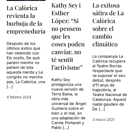
Kathy Sey i
La exitosa
La Calòrica
Esther
sátira de La
revienta la
López: “Si
Calòrica
burbuja de la
no pensem
sobre el
empreneduría
que les
cambio
coses poden
climático
Después de los
últimos éxitos que
canviar, no
han obtenido con
La companyia La
Els ocells, De què
té sentit
Calòrica recupera
parlem mentre no
l’activisme”
al Teatre Borràs
parlem de tota
l’espectacle que
aquesta merda y Le
va suposar el seu
congrés ne marche
Kathy Sey
debut, després
pas, La Calòrica, una
protagoniza una
d’11 anys de
[…]
nueva versión de
trajectòria, al
Terra Baixa, la
Teatre Nacional de
4 febrero 2024
obra más
Catalunya. Aquest
universal de Àngel
nadal gaudeix de
Guimerà sobre el
De […]
bien y el mal, en
una adaptación de
3 marzo 2021
Carme Portaceli y
Pablo […]