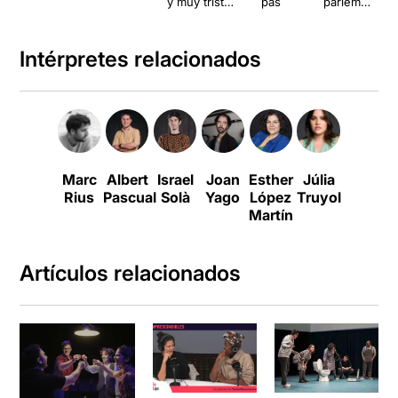
y muy triste
pas
parlem
muerte de la
mentre no
reina Isabel I
parlem de
tota aquesta
Intérpretes relacionados
merda
Marc
Albert
Israel
Joan
Esther
Júlia
Xavi
Rius
Pascual
Solà
Yago
López
Truyol
Francés
G
Martín
Artículos relacionados