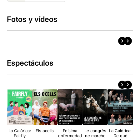
Fotos y vídeos
Espectáculos
La Calòrica:
Els ocells
Feísima
Le congrès
La Calòrica:
La 
Fairfly
enfermedad
ne marche
De què