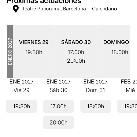
Próximas actuaciones
Teatre Poliorama, Barcelona
Calendario
2027
VIERNES
29
SÁBADO
30
DOMINGO
31
ENERO
19:30h
17:00h
18:00h
20:00h
ENE
ENE
ENE
FEB
2027
2027
2027
2
Vie
29
Sáb
30
Dom
31
Mié
19:30h
17:00h
18:00h
19:3
20:00h