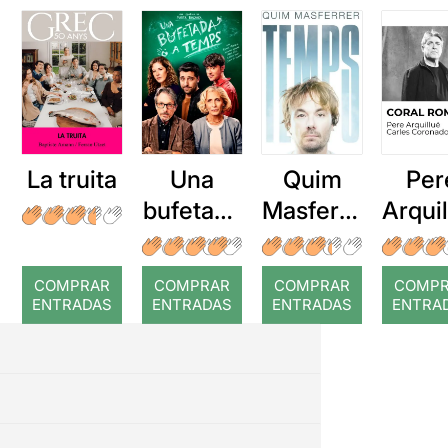
La truita
Una
Quim
Per
bufetada
Masferre
Arqui
a temps
r: Temps
: Cor
romp
COMPRAR
COMPRAR
COMPRAR
COMP
ENTRADAS
ENTRADAS
ENTRADAS
ENTRA