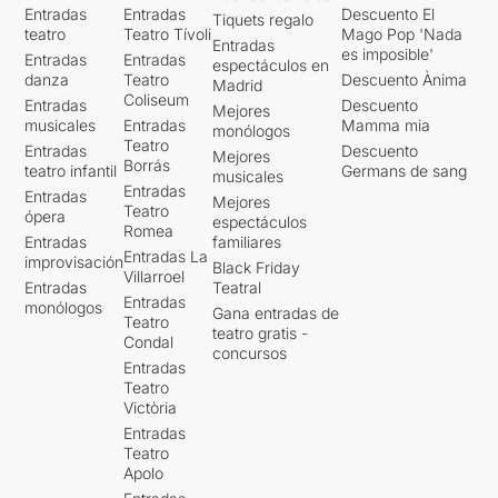
Entradas
Entradas
Descuento El
Tiquets regalo
teatro
Teatro Tívoli
Mago Pop 'Nada
Entradas
es imposible'
Entradas
Entradas
espectáculos en
danza
Teatro
Descuento Ànima
Madrid
Coliseum
Entradas
Descuento
Mejores
musicales
Entradas
Mamma mia
monólogos
Teatro
Entradas
Descuento
Mejores
Borrás
teatro infantil
Germans de sang
musicales
Entradas
Entradas
Mejores
Teatro
ópera
espectáculos
Romea
Entradas
familiares
Entradas La
improvisación
Black Friday
Villarroel
Entradas
Teatral
Entradas
monólogos
Gana entradas de
Teatro
teatro gratis -
Condal
concursos
Entradas
Teatro
Victòria
Entradas
Teatro
Apolo