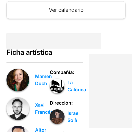
Ver calendario
Ficha artística
Compañía:
Mamen
La
Duch
Calòrica
Dirección:
Xavi
Francés
Israel
Solà
Aitor