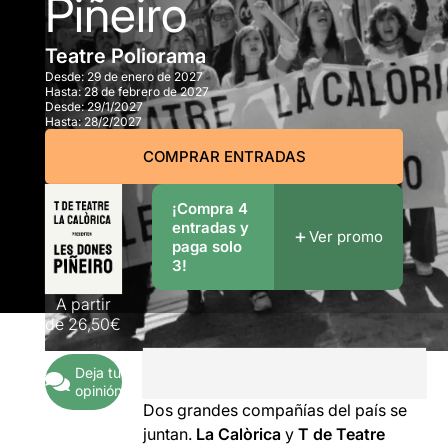
Piñeiro
Teatre Poliorama
Desde:
29 de enero de 2027
Hasta:
28 de febrero de 2027
Desde:
29/1/2027
Hasta:
28/2/2027
COMPRAR ENTRADAS
¡Compra 4
entradas y
Ver promo
paga solo
3!
A partir
de
26,50€
Deja tu
opinión
Dos grandes compañías del país se
juntan.
La Calòrica
y
T
de Teatre