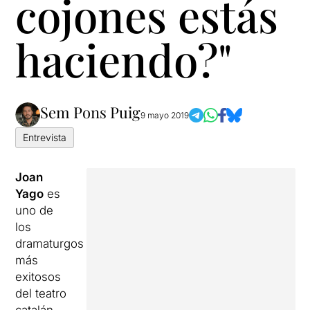
cojones estás
haciendo?"
Sem Pons Puig
9 mayo 2019
Entrevista
Joan
Yago
es
uno de
los
dramaturgos
más
exitosos
del teatro