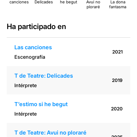
canciones
Delicades
he begut
Avui no
La dona
Ca
ploraré
fantasma
tor
Ha participado en
Las canciones
2021
Escenografía
T de Teatre: Delicades
2019
Intérprete
T’estimo si he begut
2020
Intérprete
T de Teatre: Avui no ploraré