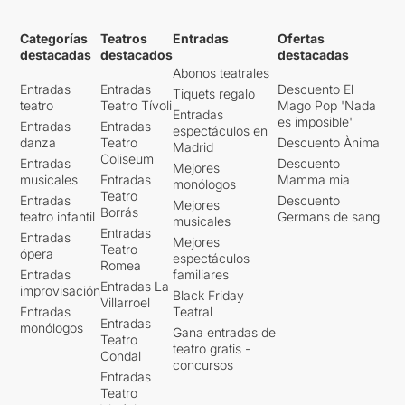
Categorías
Teatros
Entradas
Ofertas
destacadas
destacados
destacadas
Abonos teatrales
Entradas
Entradas
Descuento El
Tiquets regalo
teatro
Teatro Tívoli
Mago Pop 'Nada
Entradas
es imposible'
Entradas
Entradas
espectáculos en
danza
Teatro
Descuento Ànima
Madrid
Coliseum
Entradas
Descuento
Mejores
musicales
Entradas
Mamma mia
monólogos
Teatro
Entradas
Descuento
Mejores
Borrás
teatro infantil
Germans de sang
musicales
Entradas
Entradas
Mejores
Teatro
ópera
espectáculos
Romea
Entradas
familiares
Entradas La
improvisación
Black Friday
Villarroel
Entradas
Teatral
Entradas
monólogos
Gana entradas de
Teatro
teatro gratis -
Condal
concursos
Entradas
Teatro