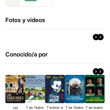
Fotos y vídeos
Conocido/a por
Las
T de Teatre:
T'estimo si
T de Teatre:
T de teatre:
T d