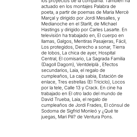
los proyectos de la compañía. También ha
actuado en los montajes Palabra de
poeta, a partir de poemas de Maria Mercè
Marçal y dirigido por Jordi Mesalles, y
Medianoche en el Starlit, de Michael
Hastings y dirigido por Carles Lasarte. En
televisión ha trabajado en, El cuerpo en
llamas, Galgos, Mentiras Pasajeras, Fácil,
Los protegidos, Derecho a sonar, Tierra
de lobos, La chica de ayer, Hospital
Central, El comisario, La Sagrada Familia
(Dagoll Dagom), Ventdelplà , Efectos
secundarios, Laia, el regalo de
cumpleaños, La caja sabia, Estación de
enlace, Tres estrellas (El Triciclo), Locos
por la tele, Calle 13 y Crack. En cine ha
trabajado en El otro lado del mundo de
David Trueba, Laia, el regalo de
cumpleaños de Jordi Frades, El cónsul de
Sodoma de Sigfrid Monleó y ¿Qué te
juegas, Mari Pili? de Ventura Pons.