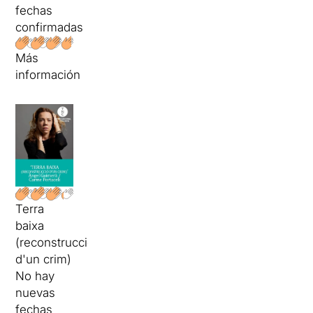
fechas
confirmadas
Más
información
Terra
baixa
(reconstrucció
d'un crim)
No hay
nuevas
fechas