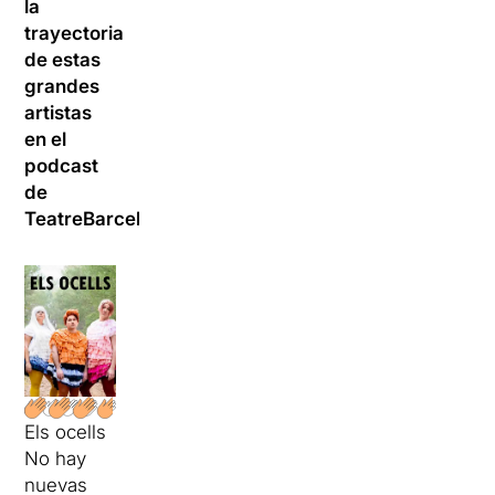
la
trayectoria
de estas
grandes
artistas
en el
podcast
de
TeatreBarcelona.
Els ocells
No hay
nuevas