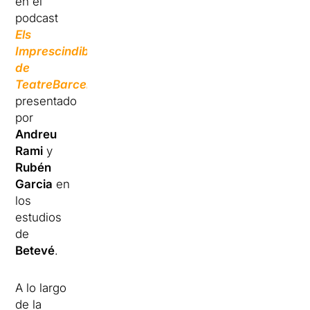
en el
podcast
Els
Imprescindibles
de
TeatreBarcelona
,
presentado
por
Andreu
Rami
y
Rubén
Garcia
en
los
estudios
de
Betevé
.
A lo largo
de la