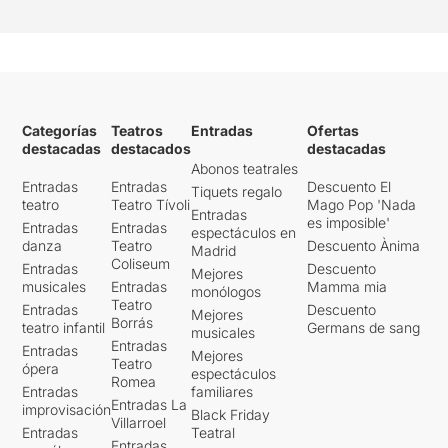
Categorías
Teatros
Entradas
Ofertas
destacadas
destacados
destacadas
Abonos teatrales
Entradas
Entradas
Descuento El
Tiquets regalo
teatro
Teatro Tívoli
Mago Pop 'Nada
Entradas
es imposible'
Entradas
Entradas
espectáculos en
danza
Teatro
Descuento Ànima
Madrid
Coliseum
Entradas
Descuento
Mejores
musicales
Entradas
Mamma mia
monólogos
Teatro
Entradas
Descuento
Mejores
Borrás
teatro infantil
Germans de sang
musicales
Entradas
Entradas
Mejores
Teatro
ópera
espectáculos
Romea
Entradas
familiares
Entradas La
improvisación
Black Friday
Villarroel
Entradas
Teatral
Entradas