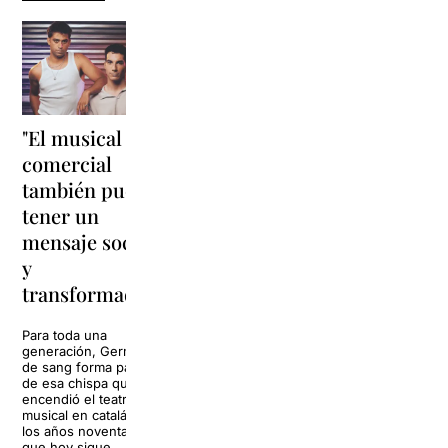
Jason
Pol López
Donovan:
busca la
"El musical
“Rocky
mano
comercial
Horror
perdida de
también puede
Show fue
McDonagh
tener un
muy
mensaje social
avanzado
La Villarroel
y
estrena La mà,
para su
de Martin
transformador"
McDonagh, una
época”
comedia negra
Para toda una
sin filtros que
generación, Germans
Jason
combina humor
de sang forma parte
Donovan
macabro,
de esa chispa que
robó
tensión y sátira
encendió el teatro
corazones en
social. Dirigida
musical en catalán en
la televisión
por Pau Carrió
los años noventa y
de los
y protagonizada
que hoy sigue
ochenta
por Pol López,