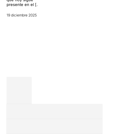
presente en el […]
antes de
[…]
reinventarse
como estrella
19 diciembre 2025
20 octubre 2025
del West End.
El musical
Joseph y el
increíble
abrigo en
technicolor, la
fantasía
multicolor […]
7 octubre 2025