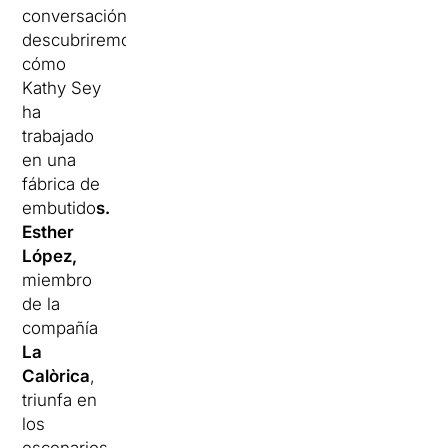
conversación
descubriremos
cómo
Kathy Sey
ha
trabajado
en una
fábrica de
embutido
s.
Esther
López,
miembro
de la
compañía
La
Calòrica
,
triunfa en
los