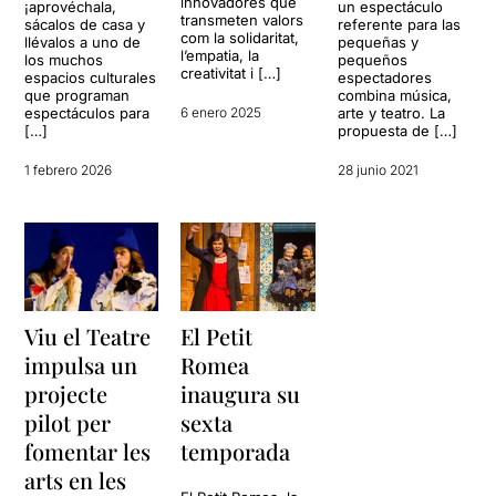
innovadores que
¡aprovéchala,
un espectáculo
transmeten valors
sácalos de casa y
referente para las
com la solidaritat,
llévalos a uno de
pequeñas y
l’empatia, la
los muchos
pequeños
creativitat i […]
espacios culturales
espectadores
que programan
combina música,
espectáculos para
6 enero 2025
arte y teatro. La
[…]
propuesta de […]
1 febrero 2026
28 junio 2021
Viu el Teatre
El Petit
impulsa un
Romea
projecte
inaugura su
pilot per
sexta
fomentar les
temporada
arts en les