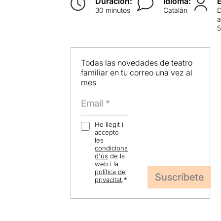
Duración:
Idioma:
30 minutos
Catalán
a
5
Todas las novedades de teatro
familiar en tu correo una vez al
mes
He llegit i
accepto
les
condicions
d'ús
de la
web i la
política de
privacitat
.
*