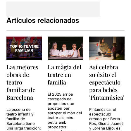
por las infraestructuras del
teatro y conocer su
funcionamiento una hora
Artículos relacionados
antes del inicio del
espectáculo. Seguro que se
trata de una gran
experiencia tanto para
grandes como para
pequeños!
Las mejores
La màgia del
Así celebra
obras de
teatre en
su éxito el
teatro
família
espectáculo
familiar de
para bebés
El 2025 arriba
Barcelona
'Pintamúsica'
carregada de
propostes que
aposten per
La escena de
Pintamúsica, el
apropar el món del
teatro infantil y
espectáculo
teatre als més
familiar de
creado por Berta
petits amb
Barcelona tiene
Ros, Gisela Juanet
propostes
una larga tradición:
y Lorena Lliró, es