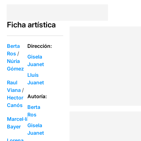
Ficha artística
Berta
Dirección:
Ros
/
Gisela
Núria
Juanet
Gómez
Lluís
Raul
Juanet
Viana
/
Autoría:
Hector
Canós
Berta
Ros
Marcel·lí
Gisela
Bayer
Juanet
Lorena