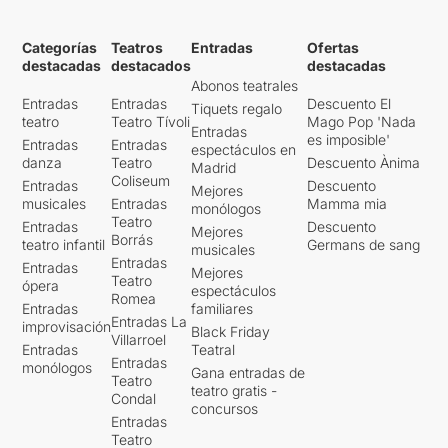
Categorías
Teatros
Entradas
Ofertas
destacadas
destacados
destacadas
Abonos teatrales
Entradas
Entradas
Descuento El
Tiquets regalo
teatro
Teatro Tívoli
Mago Pop 'Nada
Entradas
es imposible'
Entradas
Entradas
espectáculos en
danza
Teatro
Descuento Ànima
Madrid
Coliseum
Entradas
Descuento
Mejores
musicales
Entradas
Mamma mia
monólogos
Teatro
Entradas
Descuento
Mejores
Borrás
teatro infantil
Germans de sang
musicales
Entradas
Entradas
Mejores
Teatro
ópera
espectáculos
Romea
Entradas
familiares
Entradas La
improvisación
Black Friday
Villarroel
Entradas
Teatral
Entradas
monólogos
Gana entradas de
Teatro
teatro gratis -
Condal
concursos
Entradas
Teatro