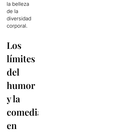
la belleza
de la
diversidad
corporal.
Los
límites
del
humor
y la
comedia,
en