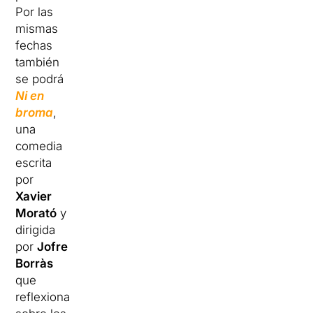
Por las
mismas
fechas
también
se podrá
Ni en
broma
,
una
comedia
escrita
por
Xavier
Morató
y
dirigida
por
Jofre
Borràs
que
reflexiona