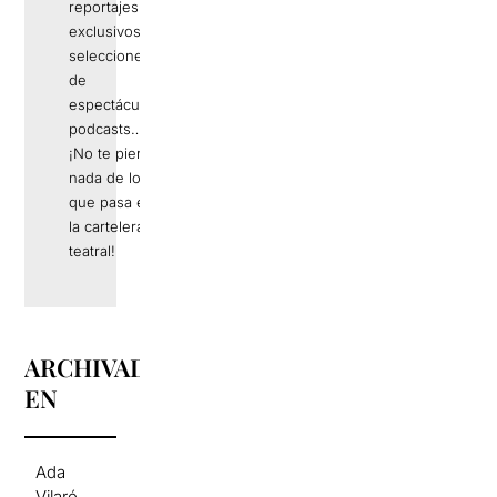
reportajes
exclusivos,
selecciones
de
espectáculos,
podcasts…
¡No te pierdas
nada de lo
que pasa en
la cartelera
teatral!
ARCHIVADO
EN
Ada
Vilaró