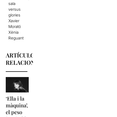
sala
versus
glories
Xavier
Morató
Xènia
Reguant
ARTÍCULOS
RELACIONADOS
‘Ella i la
'Sonrisas
Unas
màquina’,
y
vacaciones
el peso
lágrimas'
en