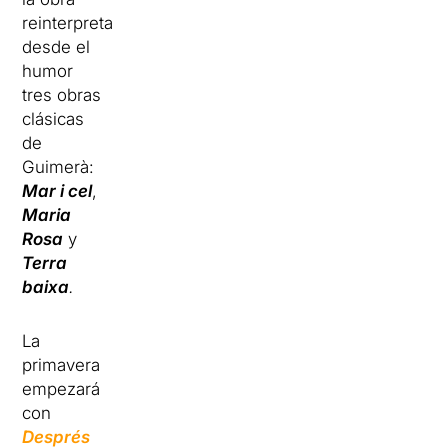
reinterpreta
desde el
humor
tres obras
clásicas
de
Guimerà:
Mar i cel
,
Maria
Rosa
y
Terra
baixa
.
La
primavera
empezará
con
Després