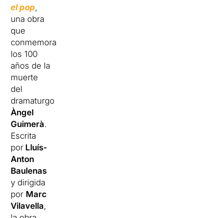
el pop
,
una obra
que
conmemora
los 100
años de la
muerte
del
dramaturgo
Àngel
Guimerà
.
Escrita
por
Lluís-
Anton
Baulenas
y dirigida
por
Marc
Vilavella
,
la obra