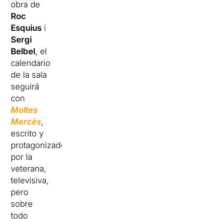
obra de
Roc
Esquius
i
Sergi
Belbel
, el
calendario
de la sala
seguirá
con
Moltes
Mercès
,
escrito y
protagonizado
por la
veterana,
televisiva,
pero
sobre
todo