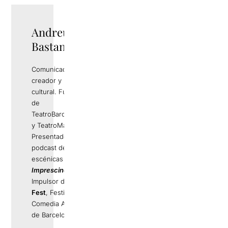
Andreu Rami
Bastante
Comunicador,
creador y productor
cultural. Fundador
de
TeatroBarcelona.com
y TeatroMadrid.com.
Presentador del
podcast de artes
escénicas
Els
Imprescindibles
.
Impulsor de
La Llama
Fest
, Festival de
Comedia Alternativa
de Barcelona.