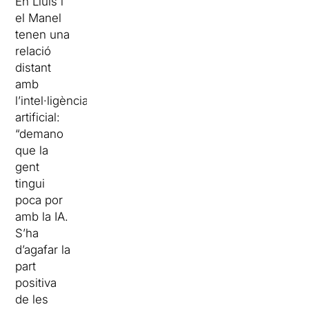
En Lluís i
el Manel
tenen una
relació
distant
amb
l’intel·ligència
artificial:
“demano
que la
gent
tingui
poca por
amb la IA.
S’ha
d’agafar la
part
positiva
de les