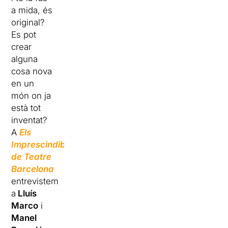
a mida, és
original?
Es pot
crear
alguna
cosa nova
en un
món on ja
està tot
inventat?
A
Els
Imprescindibles
de Teatre
Barcelona
entrevistem
a
Lluís
Marco
i
Manel