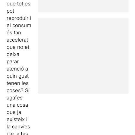
que tot es
pot
reproduir i
el consum
és tan
accelerat
que no et
deixa
parar
atenció a
quin gust
tenen les
coses? Si
agafes
una cosa
que ja
existeix i
la canvies
i te la fas