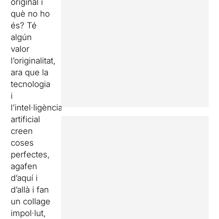
original i
què no ho
és? Té
algún
valor
l’originalitat,
ara que la
tecnologia
i
l’intel·ligència
artificial
creen
coses
perfectes,
agafen
d’aquí i
d’allà i fan
un collage
impol·lut,