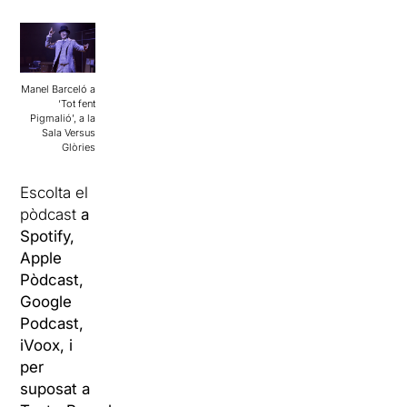
Manel Barceló a
‘Tot fent
Pigmalió’, a la
Sala Versus
Glòries
Escolta el
pòdcast
a
Spotify,
Apple
Pòdcast,
Google
Podcast,
iVoox, i
per
suposat a