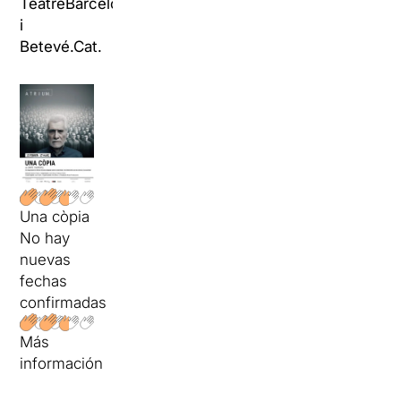
TeatreBarcelona.Com
i
Betevé.Cat.
Una còpia
No hay
nuevas
fechas
confirmadas
Más
información