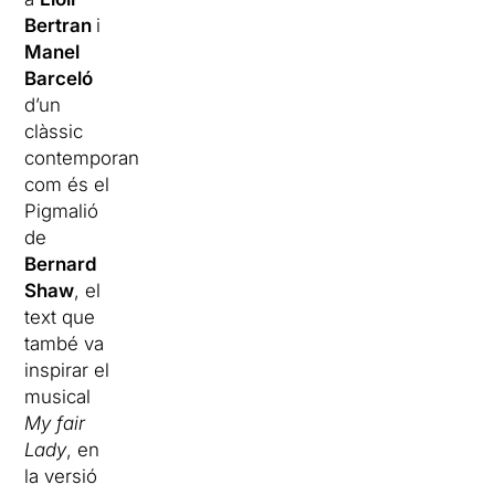
Bertran
i
Manel
Barceló
d’un
clàssic
contemporani
com és el
Pigmalió
de
Bernard
Shaw
, el
text que
també va
inspirar el
musical
My fair
Lady
, en
la versió