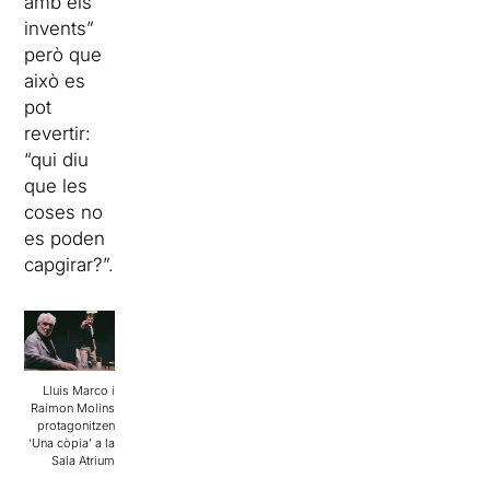
amb els
invents”
però que
això es
pot
revertir:
“qui diu
que les
coses no
es poden
capgirar?”.
Lluís Marco i
Raimon Molins
protagonitzen
‘Una còpia’ a la
Sala Atrium