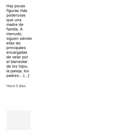
Trapp.
Hay pocas
Sonrisas y
Sol, playa,
figuras más
lágrimas, uno
cócteles y un
poderosas
de los
resort
que una
grandes
paradisíaco. El
madre de
clásicos de la
escenario
familia. A
historia del
parece
menudo,
teatro musical,
perfecto para
siguen siendo
llegará al
desconectar de
ellas las
Teatre Apolo
la rutina, pero
principales
del […]
una
encargadas
conversación
de velar por
inoportuna
27 julio 2026
el bienestar
puede
de los hijos,
convertir unas
la pareja, los
vacaciones
padres… […]
entre amigos
en una revisión
Hace 5 dias
completa […]
28 julio 2026