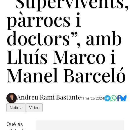
“Supervivents,
pàrrocs i
doctors”, amb
Lluís Marco i
Manel Barceló
Andreu Rami Bastante
11 marzo 2024
Notícia
Vídeo
Què és