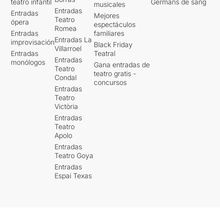
teatro infantil
Germans de sang
musicales
Entradas
Entradas
Mejores
Teatro
ópera
espectáculos
Romea
Entradas
familiares
Entradas La
improvisación
Black Friday
Villarroel
Entradas
Teatral
Entradas
monólogos
Gana entradas de
Teatro
teatro gratis -
Condal
concursos
Entradas
Teatro
Victòria
Entradas
Teatro
Apolo
Entradas
Teatro Goya
Entradas
Espai Texas