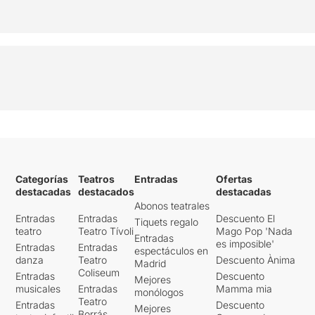
Categorías
Teatros
Entradas
Ofertas
destacadas
destacados
destacadas
Abonos teatrales
Entradas
Entradas
Descuento El
Tiquets regalo
teatro
Teatro Tívoli
Mago Pop 'Nada
Entradas
es imposible'
Entradas
Entradas
espectáculos en
danza
Teatro
Descuento Ànima
Madrid
Coliseum
Entradas
Descuento
Mejores
musicales
Entradas
Mamma mia
monólogos
Teatro
Entradas
Descuento
Mejores
Borrás