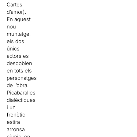
Cartes
d’amor).
En aquest
nou
muntatge,
els dos
únics
actors es
desdoblen
en tots els
personatges
de l’obra.
Picabaralles
dialèctiques
i un
frenètic
estira i
arronsa
còmic, on