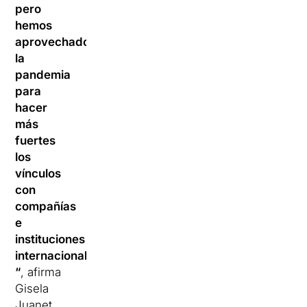
pero
hemos
aprovechado
la
pandemia
para
hacer
más
fuertes
los
vínculos
con
compañías
e
instituciones
internacionales
“
, afirma
Gisela
Juanet,