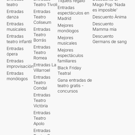
Tiquets regalo
teatro
Teatro Tívoli
Mago Pop 'Nada
Entradas
es imposible'
Entradas
Entradas
espectáculos en
danza
Teatro
Descuento Ànima
Madrid
Coliseum
Entradas
Descuento
Mejores
musicales
Entradas
Mamma mia
monólogos
Teatro
Entradas
Descuento
Mejores
Borrás
teatro infantil
Germans de sang
musicales
Entradas
Entradas
Mejores
Teatro
ópera
espectáculos
Romea
Entradas
familiares
Entradas La
improvisación
Black Friday
Villarroel
Entradas
Teatral
Entradas
monólogos
Gana entradas de
Teatro
teatro gratis -
Condal
concursos
Entradas
Teatro
Victòria
Entradas
Teatro
Apolo
Entradas