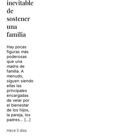
inevitable
vuelve a
'Cancun'
de
Barcelona
para
sostener
replantear
La música
una
toda una
volverá a
familia
llenar la casa
vida
de los Von
Trapp.
Hay pocas
Sonrisas y
Sol, playa,
figuras más
lágrimas, uno
cócteles y un
poderosas
de los
resort
que una
grandes
paradisíaco. El
madre de
clásicos de la
escenario
familia. A
historia del
parece
menudo,
teatro musical,
perfecto para
siguen siendo
llegará al
desconectar de
ellas las
Teatre Apolo
la rutina, pero
principales
del […]
una
encargadas
conversación
de velar por
inoportuna
27 julio 2026
el bienestar
puede
de los hijos,
convertir unas
la pareja, los
vacaciones
padres… […]
entre amigos
en una revisión
Hace 5 dias
completa […]