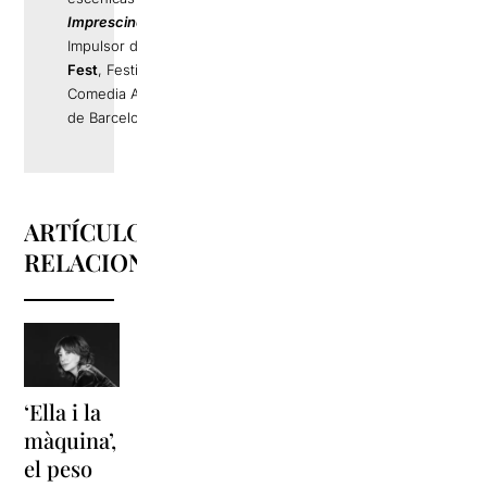
Imprescindibles
.
Impulsor de
La Llama
Fest
, Festival de
Comedia Alternativa
de Barcelona.
ARTÍCULOS
RELACIONADOS
‘Ella i la
'Sonrisas
Unas
màquina’,
y
vacaciones
el peso
lágrimas'
en