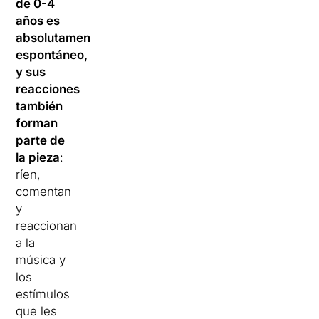
de 0-4
años es
absolutamente
espontáneo,
y sus
reacciones
también
forman
parte de
la pieza
:
ríen,
comentan
y
reaccionan
a la
música y
los
estímulos
que les