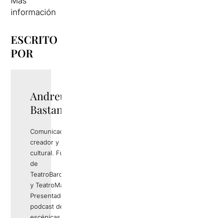
Más
información
ESCRITO
POR
Andreu Rami
Bastante
Comunicador,
creador y productor
cultural. Fundador
de
TeatroBarcelona.com
y TeatroMadrid.com.
Presentador del
podcast de artes
escénicas
Els