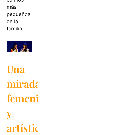
más
pequeños
de la
familia.
Una
mirada
femenina
y
artística