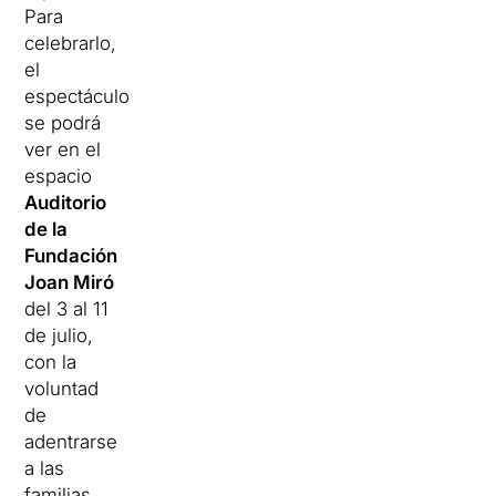
Para
celebrarlo,
el
espectáculo
se podrá
ver en el
espacio
Auditorio
de la
Fundación
Joan Miró
del 3 al 11
de julio,
con la
voluntad
de
adentrarse
a las
familias