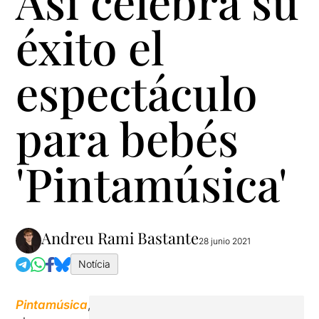
Así celebra su
éxito el
espectáculo
para bebés
'Pintamúsica'
Andreu Rami Bastante
28 junio 2021
Notícia
Pintamúsica
,