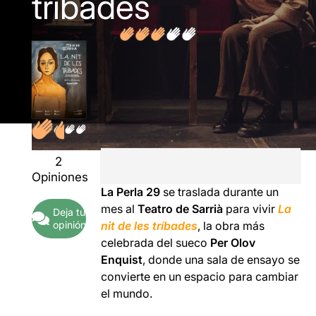
tríbades
2
Opiniones
La Perla 29
se traslada durante un
mes al
Teatro de Sarrià
para vivir
La
Deja tu
opinión
nit de les tríbades
, la obra más
celebrada del sueco
Per Olov
Enquist
, donde una sala de ensayo se
convierte en un espacio para cambiar
el mundo.