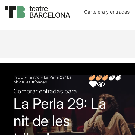
Cartelera y entradas
Descripción
Ficha artística
Fotos y vídeos
O
Inicio
»
Teatro
»
La Perla 29: La
nit de les tríbades
Comprar entradas para
La Perla 29: La
nit de les