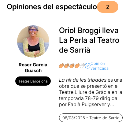
Opiniones del espectáculo
2
Oriol Broggi lleva
La Perla al Teatro
de Sarrià
Opinión
Roser Garcia
verificada
Guasch
La nit de les tríbades
es una
Teatre Barcelona
obra que se presentó en el
Teatre Lliure de Gràcia en la
temporada 78-79 dirigida
por Fabià Puigserver y
protagonizada por Muntsa
Alcañiz, Quim Lecina y Anna
06/03/2026 - Teatre de Sarrià
Lizaran. En esta ocasión,
Oriol Broggi
lo lleva a
escena con una compañía