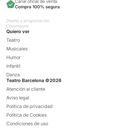
Canal oficial de venta
el conflicte dramàtic no
Compra 100% segura
acaba d’atrapar-nos. El
resultat és un espectacle
pla, gairebé soporífer en
Diseño y programación:
alguns trams. I això és,
Copymouse
probablement, el més
Quiero ver
desconcertant. Perquè si
Teatro
alguna cosa ha demostrat
Broggi
al llarg de la seva
Musicales
trajectòria és una gran
Humor
capacitat per convertir la
paraula en energia escènica.
Infantil
Danza
Aquí, en canvi, l’energia
Teatro Barcelona ©2026
sembla dissipar-se abans
d’arribar al públic (per molt
Atención al cliente
que s’hagi situat part del
Aviso legal
mateix dalt de l’escenari). I el
que queda és la sensació
Política de privacidad
d’haver assistit a un
Política de Cookies
espectacle correcte però
innecessari, que passa
Condiciones de uso
sense deixar rastre.