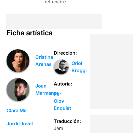
irrefrenable…
Ficha artística
Dirección:
Cristina
Oriol
Arenas
Broggi
Autoría:
Joan
Marmaneu
Per
Olov
Enquist
Clara Mir
Traducción:
Jordi Llovet
Jem