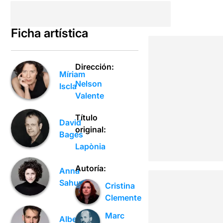
Ficha artística
Dirección:
Míriam
Nelson
Iscla
Valente
Título
David
original:
Bagés
Lapònia
Autoría:
Anna
Sahun
Cristina
Clemente
Marc
Albert