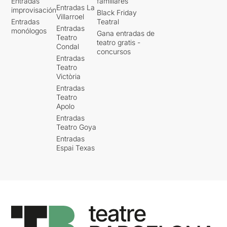
Entradas
familiares
Entradas La
improvisación
Black Friday
Villarroel
Entradas
Teatral
Entradas
monólogos
Gana entradas de
Teatro
teatro gratis -
Condal
concursos
Entradas
Teatro
Victòria
Entradas
Teatro
Apolo
Entradas
Teatro Goya
Entradas
Espai Texas