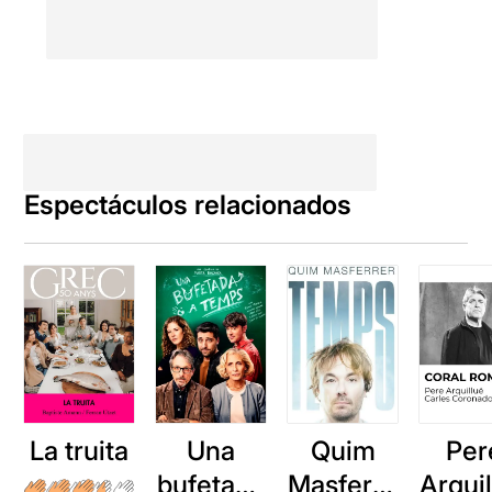
Espectáculos relacionados
La truita
Una
Quim
Per
bufetada
Masferre
Arqui