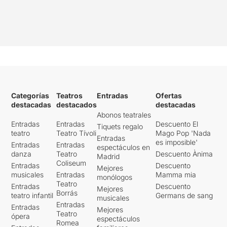
Categorías
Teatros
Entradas
Ofertas
destacadas
destacados
destacadas
Abonos teatrales
Entradas
Entradas
Descuento El
Tiquets regalo
teatro
Teatro Tívoli
Mago Pop 'Nada
Entradas
es imposible'
Entradas
Entradas
espectáculos en
danza
Teatro
Descuento Ànima
Madrid
Coliseum
Entradas
Descuento
Mejores
musicales
Entradas
Mamma mia
monólogos
Teatro
Entradas
Descuento
Mejores
Borrás
teatro infantil
Germans de sang
musicales
Entradas
Entradas
Mejores
Teatro
ópera
espectáculos
Romea