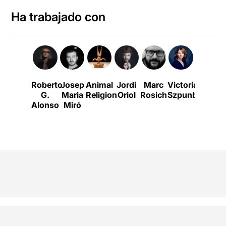
Ha trabajado con
Roberto
Josep
Animal
Jordi
Marc
Victoria
Alicia
G
G.
Maria
Religion
Oriol
Rosich
Szpunberg
Gonzál
Alonso
Miró
Laá