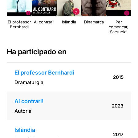
El professor
Al contrari!
Islàndia
Dinamarca
Per
L'
Bernhardi
començar,
Sarsuela!
Ha participado en
El professor Bernhardi
2015
Dramaturgia
Al contrari!
2023
Autoría
Islàndia
2017