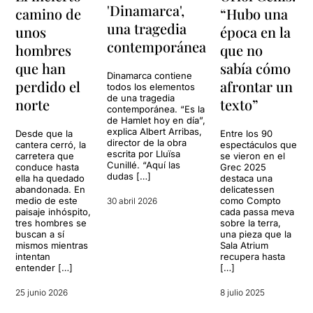
'Dinamarca',
camino de
“Hubo una
una tragedia
unos
época en la
contemporánea
hombres
que no
que han
sabía cómo
Dinamarca contiene
perdido el
afrontar un
todos los elementos
de una tragedia
norte
texto”
contemporánea. “Es la
de Hamlet hoy en día”,
explica Albert Arribas,
Desde que la
Entre los 90
director de la obra
cantera cerró, la
espectáculos que
escrita por Lluïsa
carretera que
se vieron en el
Cunillé. “Aquí las
conduce hasta
Grec 2025
dudas […]
ella ha quedado
destaca una
abandonada. En
delicatessen
medio de este
como Compto
30 abril 2026
paisaje inhóspito,
cada passa meva
tres hombres se
sobre la terra,
buscan a sí
una pieza que la
mismos mientras
Sala Atrium
intentan
recupera hasta
entender […]
[…]
25 junio 2026
8 julio 2025