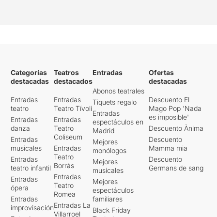
Categorías
Teatros
Entradas
Ofertas
destacadas
destacados
destacadas
Abonos teatrales
Entradas
Entradas
Descuento El
Tiquets regalo
teatro
Teatro Tívoli
Mago Pop 'Nada
Entradas
es imposible'
Entradas
Entradas
espectáculos en
danza
Teatro
Descuento Ànima
Madrid
Coliseum
Entradas
Descuento
Mejores
musicales
Entradas
Mamma mia
monólogos
Teatro
Entradas
Descuento
Mejores
Borrás
teatro infantil
Germans de sang
musicales
Entradas
Entradas
Mejores
Teatro
ópera
espectáculos
Romea
Entradas
familiares
Entradas La
improvisación
Black Friday
Villarroel