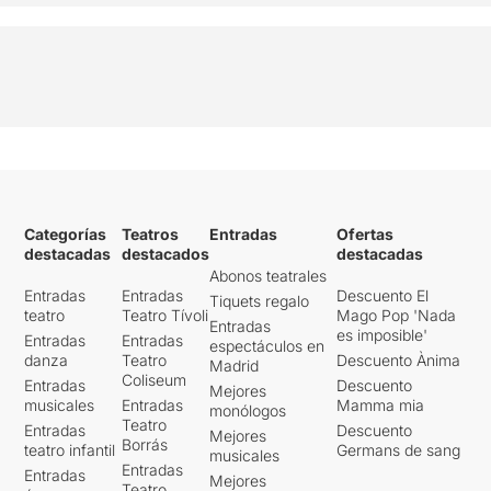
Categorías
Teatros
Entradas
Ofertas
destacadas
destacados
destacadas
Abonos teatrales
Entradas
Entradas
Descuento El
Tiquets regalo
teatro
Teatro Tívoli
Mago Pop 'Nada
Entradas
es imposible'
Entradas
Entradas
espectáculos en
danza
Teatro
Descuento Ànima
Madrid
Coliseum
Entradas
Descuento
Mejores
musicales
Entradas
Mamma mia
monólogos
Teatro
Entradas
Descuento
Mejores
Borrás
teatro infantil
Germans de sang
musicales
Entradas
Entradas
Mejores
Teatro