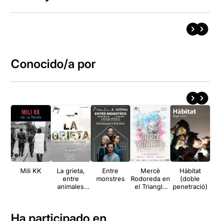
Conocido/a por
Mili KK
La grieta,
Entre
Mercè
Hàbitat
Dr
entre
monstres
Rodoreda en
(doble
animales
el Triangle
penetració)
salvajes
de París
Ha participado en