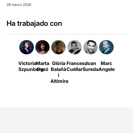
28 marzo 2026
Ha trabajado con
Victoria
Marta
Glòria
Francesc
Joan
Marc
Concha
Szpunberg
Ossó
Balañà
Cuéllar
Sureda
Angelet
Milla
i
Altimira