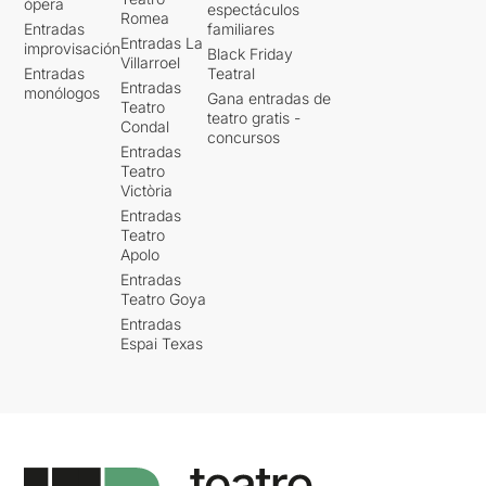
ópera
espectáculos
Romea
Entradas
familiares
Entradas La
improvisación
Black Friday
Villarroel
Entradas
Teatral
Entradas
monólogos
Gana entradas de
Teatro
teatro gratis -
Condal
concursos
Entradas
Teatro
Victòria
Entradas
Teatro
Apolo
Entradas
Teatro Goya
Entradas
Espai Texas