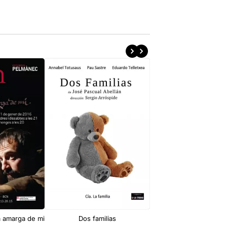
 amarga de mi
Dos familias
Si jo no hi fos