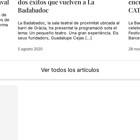
aval
dos éxitos que vuelven a La
enc
Badabadoc
CA
a de
ys de
La Badabadoc, la sala teatral de proximitat ubicada al
La Ba
forma
barri de Gràcia, ha presentat la programació sota el
celeb
lema: Un pequeño teatro. Una gran experiència. Els
Festiv
seus fundadors, Guadalupe Cejas […]
Barcel
5 agosto 2020
28 nov
Ver todos los artículos