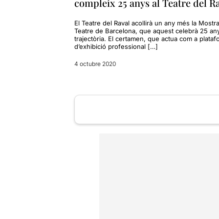
compleix 25 anys al Teatre del R
El Teatre del Raval acollirà un any més la Mostr
Teatre de Barcelona, que aquest celebrà 25 an
trajectòria. El certamen, que actua com a plata
d’exhibició professional […]
4 octubre 2020