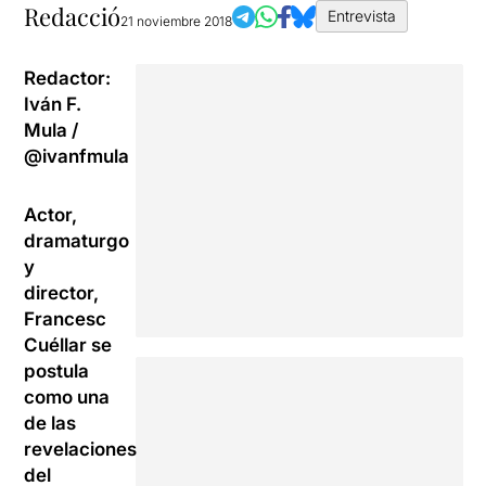
Redacció
Entrevista
21 noviembre 2018
Redactor:
Iván F.
Mula
/
@ivanfmula
Actor,
dramaturgo
y
director,
Francesc
Cuéllar se
postula
como una
de las
revelaciones
del