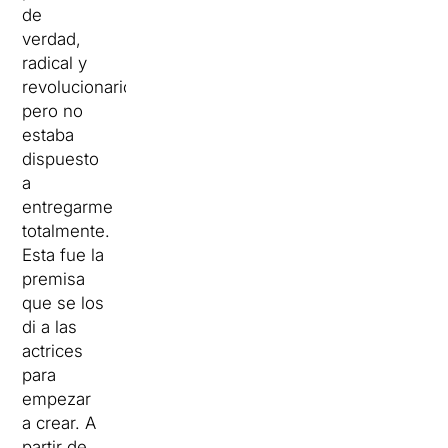
de
verdad,
radical y
revolucionario
pero no
estaba
dispuesto
a
entregarme
totalmente.
Esta fue la
premisa
que se los
di a las
actrices
para
empezar
a crear. A
partir de