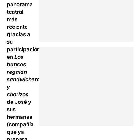
panorama
teatral
más
reciente
gracias a
su
participación
en
Los
bancos
regalan
sandwicheras
y
chorizos
de José y
sus
hermanas
(compañía
que ya
prepara