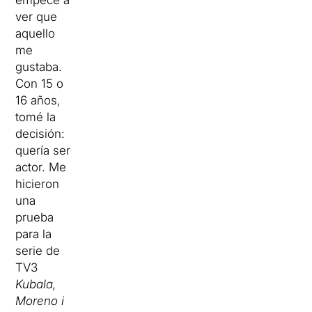
empecé a
ver que
aquello
me
gustaba.
Con 15 o
16 años,
tomé la
decisión:
quería ser
actor. Me
hicieron
una
prueba
para la
serie de
TV3
Kubala,
Moreno i