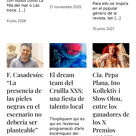
con títulos como La
Para ello se inspira
filla del mar o Las
21 noviembre 2025
en el popular
trece. […]
género de la
revista, tan […]
6 julio 2026
10 junio 2021
F. Casadesús:
El dream
Cia. Pepa
“La
team del
Plana, Ino
presencia de
Cruïlla XXS:
Kollektiv i
las pieles
una fiesta de
Slow Olou,
negras en el
talento local
entre los
escenario no
ganadores de
T’expliquem qui és
debería ser
los X
qui en l’extensa
planteable”
Premios
programació d’arts
escèniques del