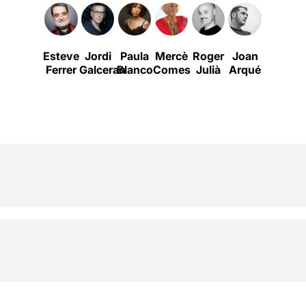
Esteve
Jordi
Paula
Mercè
Roger
Joan
Carles
Ferrer
Galceran
Blanco
Comes
Julià
Arqué
Martíne