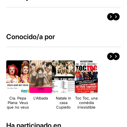
Conocido/a por
Cia. Pepa
L'Albada
Natale in
Toc Toc, una
Plana: Veus
casa
comèdia
que no veus
Cupiello
irresistible
Ha participado en