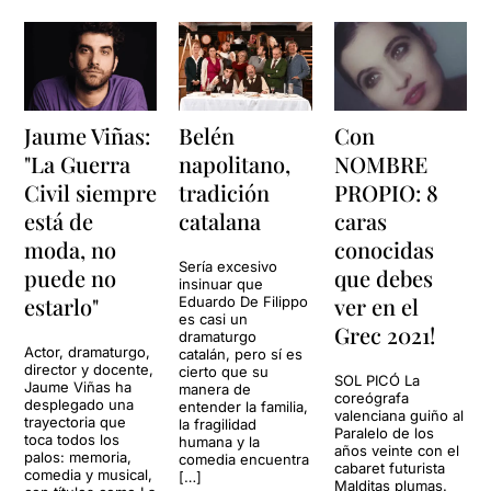
Jaume Viñas:
Belén
Con
"La Guerra
napolitano,
NOMBRE
Civil siempre
tradición
PROPIO: 8
está de
catalana
caras
moda, no
conocidas
Sería excesivo
puede no
que debes
insinuar que
estarlo"
ver en el
Eduardo De Filippo
es casi un
Grec 2021!
dramaturgo
Actor, dramaturgo,
catalán, pero sí es
director y docente,
cierto que su
SOL PICÓ La
Jaume Viñas ha
manera de
coreógrafa
desplegado una
entender la familia,
valenciana guiño al
trayectoria que
la fragilidad
Paralelo de los
toca todos los
humana y la
años veinte con el
palos: memoria,
comedia encuentra
cabaret futurista
comedia y musical,
[…]
Malditas plumas.