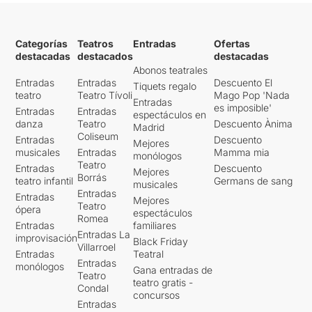
Categorías
Teatros
Entradas
Ofertas
destacadas
destacados
destacadas
Abonos teatrales
Entradas
Entradas
Descuento El
Tiquets regalo
teatro
Teatro Tívoli
Mago Pop 'Nada
Entradas
es imposible'
Entradas
Entradas
espectáculos en
danza
Teatro
Descuento Ànima
Madrid
Coliseum
Entradas
Descuento
Mejores
musicales
Entradas
Mamma mia
monólogos
Teatro
Entradas
Descuento
Mejores
Borrás
teatro infantil
Germans de sang
musicales
Entradas
Entradas
Mejores
Teatro
ópera
espectáculos
Romea
Entradas
familiares
Entradas La
improvisación
Black Friday
Villarroel
Entradas
Teatral
Entradas
monólogos
Gana entradas de
Teatro
teatro gratis -
Condal
concursos
Entradas