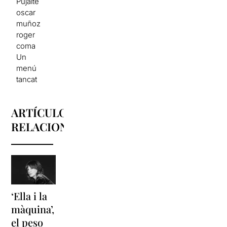
Pujalte
oscar
muñoz
roger
coma
Un
menú
tancat
ARTÍCULOS
RELACIONADOS
‘Ella i la
'Sonrisas
Unas
màquina’,
y
vacaciones
el peso
lágrimas'
en