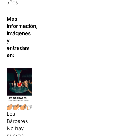
años.
Más
información,
imágenes
y
entradas
en:
Les
Bàrbares
No hay
nuevas