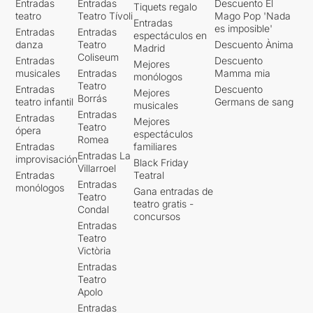
Entradas
Entradas
Descuento El
Tiquets regalo
teatro
Teatro Tívoli
Mago Pop 'Nada
Entradas
es imposible'
Entradas
Entradas
espectáculos en
danza
Teatro
Descuento Ànima
Madrid
Coliseum
Entradas
Descuento
Mejores
musicales
Entradas
Mamma mia
monólogos
Teatro
Entradas
Descuento
Mejores
Borrás
teatro infantil
Germans de sang
musicales
Entradas
Entradas
Mejores
Teatro
ópera
espectáculos
Romea
Entradas
familiares
Entradas La
improvisación
Black Friday
Villarroel
Entradas
Teatral
Entradas
monólogos
Gana entradas de
Teatro
teatro gratis -
Condal
concursos
Entradas
Teatro
Victòria
Entradas
Teatro
Apolo
Entradas