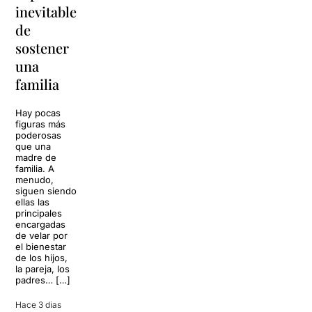
inevitable
vuelve a
'Cancun'
de
Barcelona
para
sostener
replantear
La música
una
toda una
volverá a
familia
llenar la casa
vida
de los Von
Trapp.
Hay pocas
Sonrisas y
Sol, playa,
figuras más
lágrimas, uno
cócteles y un
poderosas
de los
resort
que una
grandes
paradisíaco. El
madre de
clásicos de la
escenario
familia. A
historia del
parece
menudo,
teatro musical,
perfecto para
siguen siendo
llegará al
desconectar de
ellas las
Teatre Apolo
la rutina, pero
principales
del […]
una
encargadas
conversación
de velar por
inoportuna
27 julio 2026
el bienestar
puede
de los hijos,
convertir unas
la pareja, los
vacaciones
padres… […]
entre amigos
en una revisión
Hace 3 dias
completa […]