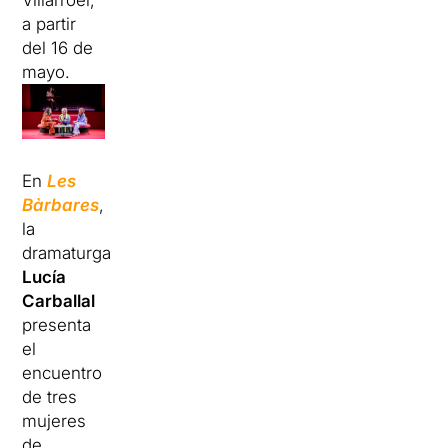
Villarroel,
a partir
del 16 de
mayo.
En
Les
Bàrbares
,
la
dramaturga
Lucía
Carballal
presenta
el
encuentro
de tres
mujeres
de