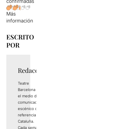
confirmadas
Más
información
ESCRITO
POR
Redacció
Teatre
Barcelona es
el medio de
comunicación
escénico de
referencia en
Cataluña.
Cada semana