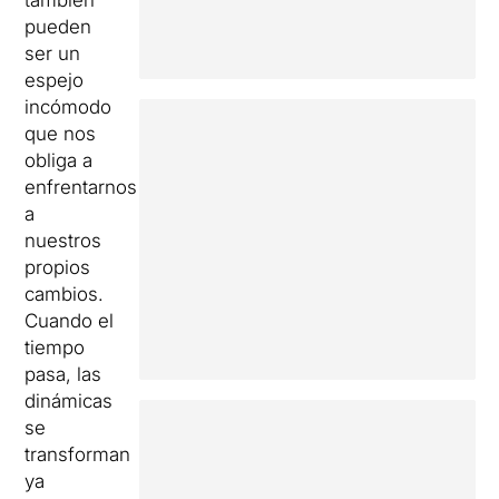
también
pueden
ser un
espejo
incómodo
que nos
obliga a
enfrentarnos
a
nuestros
propios
cambios.
Cuando el
tiempo
pasa, las
dinámicas
se
transforman
ya