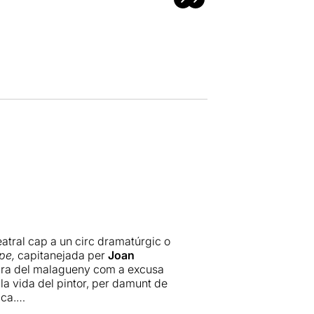
atral cap a un circ dramatúrgic o
pe,
capitanejada per
Joan
igura del malagueny com a excusa
 la vida del pintor, per damunt de
ica.