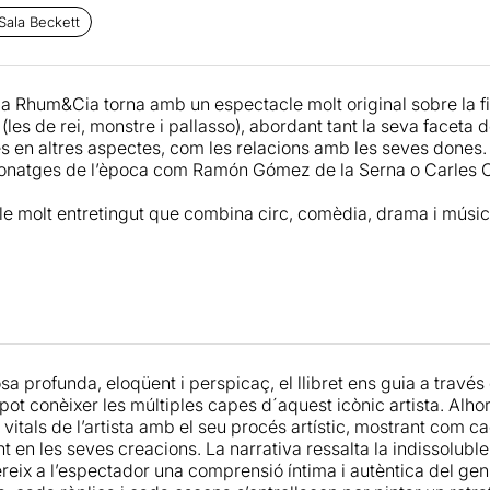
es imatges més icòniques del pintor serveixen per composar u
Sala Beckett
 principalment, en la música i en l’hàbil ús d’instruments que
 ombres xineses, màscara i molt de circ són els ingredients q
onnectades a la vida del pintor i d’altres no tant, que servei
 Rhum&Cia torna amb un espectacle molt original sobre la fi
a l’ocasió per llegir-li la cartilla a un Picasso polèmic, espec
 (les de rei, monstre i pallasso), abordant tant la seva faceta 
xò, el “monstre” del títol).
 en altres aspectes, com les relacions amb les seves dones. 
rsonatges de l’època com Ramón Gómez de la Serna o Carles
part,
Jordi
Martínez
, l’encarregat de posar nas i ànima al pin
erès en imitar l’original. Com la resta de l’espectacle, la sev
e molt entretingut que combina circ, comèdia, drama i músic
wn de la proposta que no pas a la personalitat real de l’artis
 d’indubtable qualitat estètica que no es preocupa massa en 
recorregut simbòlic amb un llenguatge que acaba encaixant m
ençament.
n dubte: què hi juga la llengua castellana (única, al llarg de
r què els dos espectacles que ocuparan aquest Nadal les s
a profunda, eloqüent i perspicaç, el llibret ens guia a través
llà quan, especialment els integrants de Rhum&Cia, són en la
ot conèixer les múltiples capes d´aquest icònic artista. Alhor
es noves quotes del 25% de castellà de l’escola cap al teatre?
vitals de l’artista amb el seu procés artístic, mostrant com c
tellanització de la societat catalana com per afegir un granet
en les seves creacions. La narrativa ressalta la indissoluble u
 a l’hora de transmetre la llengua com és el teatre?
ereix a l’espectador una comprensió íntima i autèntica del gen