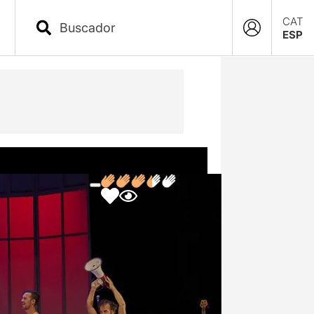
CAT
ESP