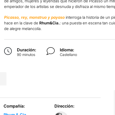
de amigos, mujeres y leyendas que hicieron de Picasso un mito
emperador de los artistas se desnuda y disfraza al mismo tiem
Picasso, rey, monstruo y payaso
interroga la historia de un p
hace en la clave de
Rhum&Cia.
: una puesta en escena tan cui
de alegre melancolía.
Duración:
Idioma:
90 minutos
Castellano
Compañía:
Dirección:
Rhum & Cia