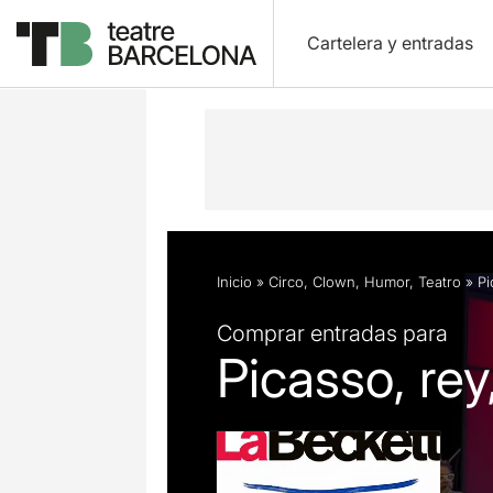
Cartelera y entradas
Descripción
Ficha artística
Fotos 
Inicio
»
Circo
,
Clown
,
Humor
,
Teatro
»
Pi
Comprar entradas para
Picasso, re