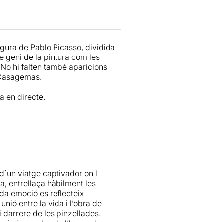
n seguit de retaules visuals que
 fa un destacat
Xavi
Lozano
.
ue formen les diferents escenes,
xen per teixir un espectacle que
gura de Pablo Picasso, dividida
ialment, en la seva relació amb les
de geni de la pintura com les
No hi falten també aparicions
 Casagemas.
tor, construeix un personatge que
a composició és lliure, més propera
a en directe.
ta malagueny.
construir un relat dramàtic i que
illor del que un podria imaginar
 tot l’espectacle) en l’aposta de
ales grans del
TNC
i la
Beckett
 d´un viatge captivador on l
 seva majoria catalans? Volem
a, entrellaça hàbilment les
 No són prou preocupants les
ada emoció es reflecteix
 de sorra des d’un espai cultural
nió entre la vida i l’obra de
i darrere de les pinzellades.