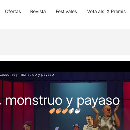
Ofertas
Revista
Festivales
Vota als IX Premis
y vídeos
Opiniones
casso, rey, monstruo y payaso
y, monstruo y payaso