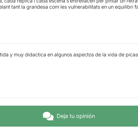
, cada rèplica i cada escena s’entrellacen per pintar un retra
elant tant la grandesa com les vulnerabilitats en un equilibri f
ida y muy didactica en algunos aspectos de la vida de pica
Deja tu opinión