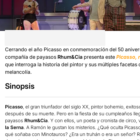
Cerrando el año Picasso en conmemoración del 50 aniversar
compañía de payasos
Rhum&Cia
presenta este
Picasso, 
que interroga la historia del pintor y sus múltiples faceta
melancolía.
Sinopsis
Picasso
, el gran triunfador del siglo XX, pintor bohemio, exit
después de su muerte. Pero en la fiesta de su cumpleaños lleg
payasos
Rhum&Cia
. Y con ellos, un poeta y cronista de circo,
la Serna
. A Ramón le gustan los misterios. ¿Qué oculta Picass
qué soñaba con Minotauros? ¿Era un truhán o era un señor? R