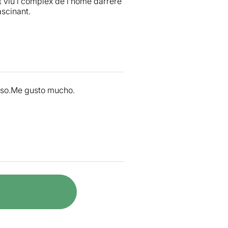
t viu i complex de l’home darrere
ascinant.
sso.Me gusto mucho.