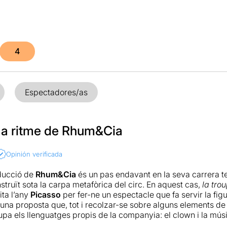
4
Espectadores/as
 a ritme de Rhum&Cia
Opinión verificada
ducció de
Rhum&Cia
és un pas endavant en la seva carrera te
struït sota la carpa metafòrica del circ. En aquest cas,
la
trou
ita l’any
Picasso
per fer-ne un espectacle que fa servir la f
 una proposta que, tot i recolzar-se sobre alguns elements de
upa els llenguatges propis de la companyia: el clown i la mús