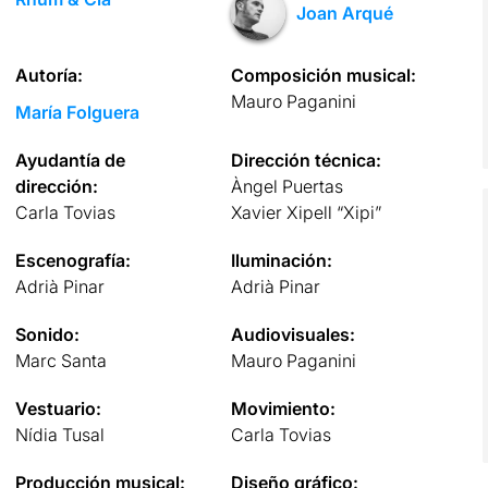
Joan Arqué
Autoría:
Composición musical:
Mauro Paganini
María Folguera
Ayudantía de
Dirección técnica:
dirección:
Àngel Puertas
Carla Tovias
Xavier Xipell “Xipi”
Escenografía:
Iluminación:
Adrià Pinar
Adrià Pinar
Sonido:
Audiovisuales:
Marc Santa
Mauro Paganini
Vestuario:
Movimiento:
Nídia Tusal
Carla Tovias
Producción musical:
Diseño gráfico: