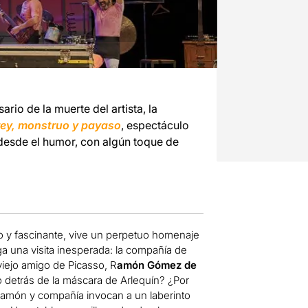
io de la muerte del artista, la
rey, monstruo y payaso
, espectáculo
s desde el humor, con algún toque de
oso y fascinante, vive un perpetuo homenaje
a una visita inesperada: la compañía de
 viejo amigo de Picasso, R
amón Gómez de
o detrás de la máscara de Arlequín? ¿Por
amón y compañía invocan a un laberinto