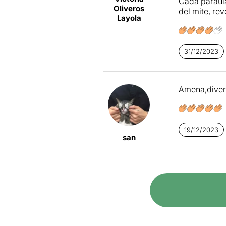
Cada paraula
Oliveros
del mite, rev
Layola
31/12/2023
Amena,divert
19/12/2023
san