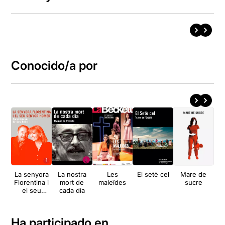
Conocido/a por
La senyora
La nostra
Les
El setè cel
Mare de
Re
Florentina i
mort de
maleïdes
sucre
el seu
cada dia
imp
senyor
Homer
Ha participado en