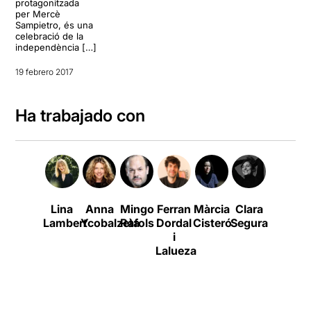
protagonitzada
per Mercè
Sampietro, és una
celebració de la
independència […]
19 febrero 2017
Ha trabajado con
Lina
Anna
Mingo
Ferran
Màrcia
Clara
Oriol
Lambert
Ycobalzeta
Ràfols
Dordal
Cisteró
Segura
Genís
i
Lalueza