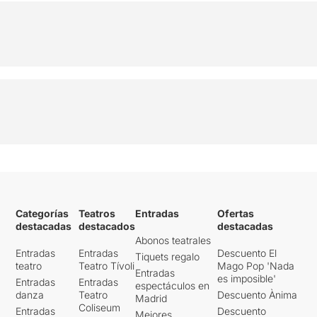
Categorías
Teatros
Entradas
Ofertas
destacadas
destacados
destacadas
Abonos teatrales
Entradas
Entradas
Descuento El
Tiquets regalo
teatro
Teatro Tívoli
Mago Pop 'Nada
Entradas
es imposible'
Entradas
Entradas
espectáculos en
danza
Teatro
Descuento Ànima
Madrid
Coliseum
Entradas
Descuento
Mejores