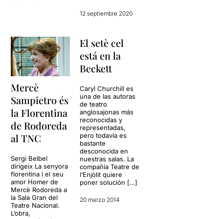
12 septiembre 2020
El setè cel
está en la
Beckett
Mercè
Caryl Churchill es
una de las autoras
Sampietro és
de teatro
la Florentina
anglosajonas más
reconocidas y
de Rodoreda
representadas,
al TNC
pero todavía es
bastante
desconocida en
Sergi Belbel
nuestras salas. La
dirigeix La senyora
compañía Teatre de
florentina i el seu
l’Enjòlit quiere
amor Homer de
poner solución […]
Mercè Rodoreda a
la Sala Gran del
20 marzo 2014
Teatre Nacional.
L’obra,