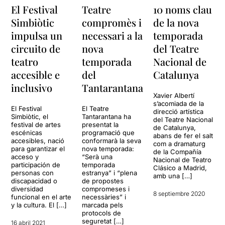
El Festival
10 noms clau
Teatre
Simbiòtic
de la nova
compromès i
impulsa un
temporada
necessari a la
circuito de
del Teatre
nova
teatro
Nacional de
temporada
accesible e
Catalunya
del
inclusivo
Tantarantana
Xavier Albertí
s’acomiada de la
El Festival
El Teatre
direcció artística
Simbiòtic, el
Tantarantana ha
del Teatre Nacional
festival de artes
presentat la
de Catalunya,
escénicas
programació que
abans de fer el salt
accesibles, nació
conformarà la seva
com a dramaturg
para garantizar el
nova temporada:
de la Compañía
acceso y
“Serà una
Nacional de Teatro
participación de
temporada
Clásico a Madrid,
personas con
estranya” i “plena
amb una […]
discapacidad o
de propostes
diversidad
compromeses i
8 septiembre 2020
funcional en el arte
necessàries” i
y la cultura. El […]
marcada pels
protocols de
seguretat […]
16 abril 2021