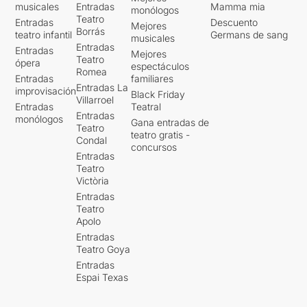
musicales
Entradas
Mamma mia
monólogos
Teatro
Entradas
Descuento
Mejores
Borrás
teatro infantil
Germans de sang
musicales
Entradas
Entradas
Mejores
Teatro
ópera
espectáculos
Romea
Entradas
familiares
Entradas La
improvisación
Black Friday
Villarroel
Entradas
Teatral
Entradas
monólogos
Gana entradas de
Teatro
teatro gratis -
Condal
concursos
Entradas
Teatro
Victòria
Entradas
Teatro
Apolo
Entradas
Teatro Goya
Entradas
Espai Texas