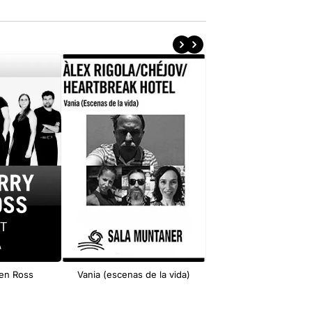
len Ross
Vania (escenas de la vida)
FACTORY (Somni d’un
d’estiu)