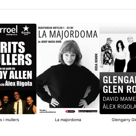
s i mullers
La majordoma
Glengarry G