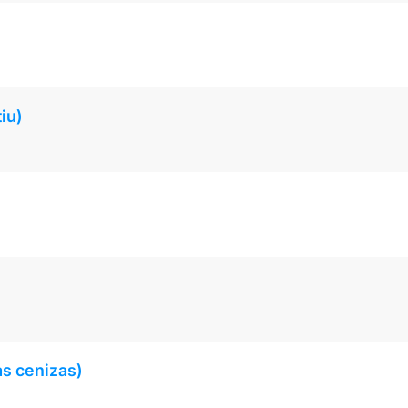
iu)
as cenizas)