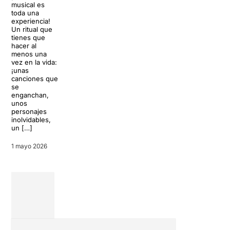
musical es
Anne Teresa De
Barcelona
toda una
Keersmaeker y Solal
experiencia!
Mariotte toman el
Un ritual que
cancionero de Jacques
Las salas de
tienes que
Brel como punto de
proximidad nos
hacer al
partida para un diálogo
hacen vibrar:
menos una
entre generaciones,
prácticamente
vez en la vida:
lenguajes y […]
sientes respirar a
¡unas
los actores, se
canciones que
21 abril 2026
crea un ambiente
se
muy especial, y es
enganchan,
donde se pueden
unos
encontrar los
personajes
montajes más
inolvidables,
singulares,
un […]
arriesgados […]
1 mayo 2026
15 febrero 2026