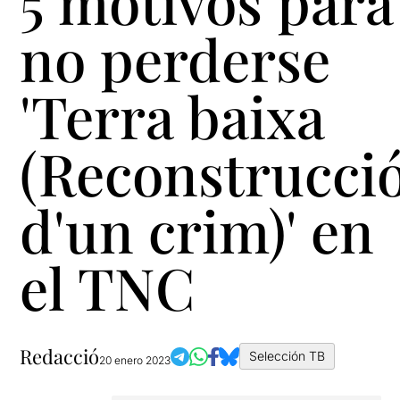
5 motivos para
no perderse
'Terra baixa
(Reconstrucci
d'un crim)' en
el TNC
Redacció
Selección TB
20 enero 2023