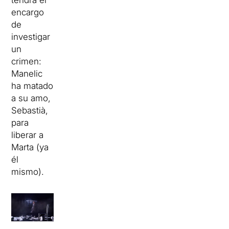
tendrá el
encargo
de
investigar
un
crimen:
Manelic
ha matado
a su amo,
Sebastià,
para
liberar a
Marta (ya
él
mismo).