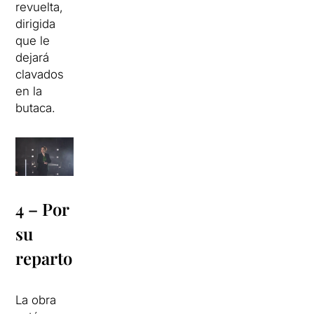
revuelta,
dirigida
que le
dejará
clavados
en la
butaca.
4 – Por
su
reparto
La obra