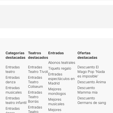
Categorías
Teatros
Entradas
Ofertas
destacadas
destacados
destacadas
Abonos teatrales
Entradas
Entradas
Descuento El
Tiquets regalo
teatro
Teatro Tívoli
Mago Pop 'Nada
Entradas
es imposible'
Entradas
Entradas
espectáculos en
danza
Teatro
Descuento Ànima
Madrid
Coliseum
Entradas
Descuento
Mejores
musicales
Entradas
Mamma mia
monólogos
Teatro
Entradas
Descuento
Mejores
Borrás
teatro infantil
Germans de sang
musicales
Entradas
Entradas
Mejores
Teatro
ópera