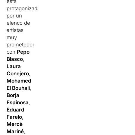
está
protagonizada
por un
elenco de
artistas
muy
prometedor
con
Pepo
Blasco
,
Laura
Conejero
,
Mohamed
El Bouhali
,
Borja
Espinosa
,
Eduard
Farelo
,
Mercè
Mariné
,