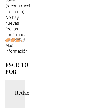
baixa
(reconstrucció
d'un crim)
No hay
nuevas
fechas
confirmadas
Más
información
ESCRITO
POR
Redacció