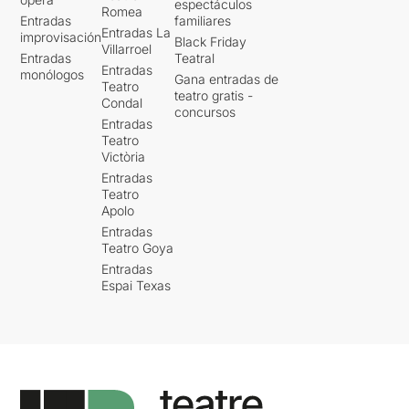
espectáculos
Romea
Entradas
familiares
Entradas La
improvisación
Black Friday
Villarroel
Entradas
Teatral
Entradas
monólogos
Gana entradas de
Teatro
teatro gratis -
Condal
concursos
Entradas
Teatro
Victòria
Entradas
Teatro
Apolo
Entradas
Teatro Goya
Entradas
Espai Texas