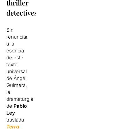
thriller
detectivesco
Sin
renunciar
a la
esencia
de este
texto
universal
de Ángel
Guimerà,
la
dramaturgia
de
Pablo
Ley
traslada
Terra