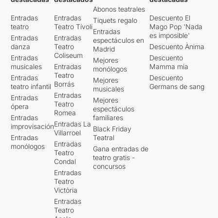
Abonos teatrales
Entradas
Entradas
Descuento El
Tiquets regalo
teatro
Teatro Tívoli
Mago Pop 'Nada
Entradas
es imposible'
Entradas
Entradas
espectáculos en
danza
Teatro
Descuento Ànima
Madrid
Coliseum
Entradas
Descuento
Mejores
musicales
Entradas
Mamma mia
monólogos
Teatro
Entradas
Descuento
Mejores
Borrás
teatro infantil
Germans de sang
musicales
Entradas
Entradas
Mejores
Teatro
ópera
espectáculos
Romea
Entradas
familiares
Entradas La
improvisación
Black Friday
Villarroel
Entradas
Teatral
Entradas
monólogos
Gana entradas de
Teatro
teatro gratis -
Condal
concursos
Entradas
Teatro
Victòria
Entradas
Teatro