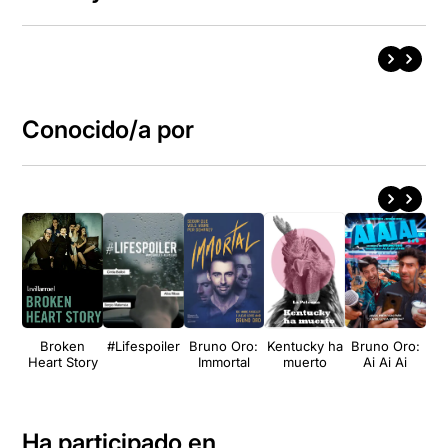
Conocido/a por
Broken
#Lifespoiler
Bruno Oro:
Kentucky ha
Bruno Oro:
Br
Heart Story
Immortal
muerto
Ai Ai Ai
¿
Ha participado en