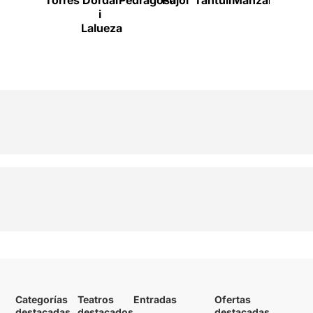
Torres
Dordal
Pedragosa
Pujol
Tantull
Manzanares
Mendoz
i
Lalueza
Categorías
Teatros
Entradas
Ofertas
destacadas
destacados
destacadas