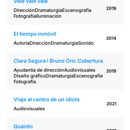
Vale vale vale
2019
Dirección
Dramaturgia
Escenografía
Fotografía
Iluminación
El tiempo inmóvil
2014
Autoría
Dirección
Dramaturgia
Sonido
Clara Segura i Bruno Oro: Cobertura
Ayudantía de dirección
Audiovisuales
2019
Diseño gráfico
Dramaturgia
Escenografía
Fotografía
Viaje al centro de un idiota
2021
Audiovisuales
Quàntic