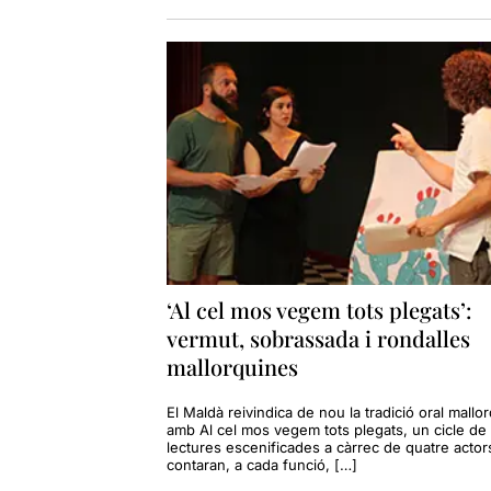
‘Al cel mos vegem tots plegats’:
vermut, sobrassada i rondalles
mallorquines
El Maldà reivindica de nou la tradició oral mallo
amb Al cel mos vegem tots plegats, un cicle de 
lectures escenificades a càrrec de quatre acto
contaran, a cada funció, […]