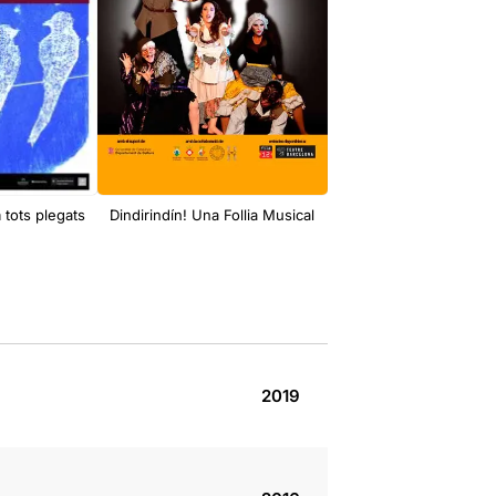
 tots plegats
Dindirindín! Una Follia Musical
Cicle de rondalles mall
Al cel mos vegem tots
2019