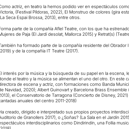
Como actriz, en teatro la hemos podido ver en espectáculos com
Victoria, (Festival Píldoras, 2022), El Monstruo de colores (gira est
(La Seca Espai Brossa, 2013), entre otros.
Forma parte de la compañía Aflel Teatre, con los que ha estrenado
Mujeres de Paja (El Jardí desolat, Mallorca 2015) y Retrat(s) (Teatr
También ha formado parte de la compañía residente del Obrador In
(2019) y de la compañía IT Teatre (2017).
El interés por la música y la búsqueda de su papel en la escena, 
donde el teatro y la música se alimentan el uno del otro. En est
directora de escena y actriz, con formaciones como Banda Municipa
de Navidad, 2020); Albert Guinovart y Barcelona Brass Ensemble (
2013), el Conservatorio de Tarragona (Concierto de Disney, 2021) 
cantadas anuales del centro 2011-2018)
Ha creado, dirigido e interpretado sus propios proyectos interdisc
Auditorio de Granollers 2017), o ¿Soñas? (La Sala en el Jardín 2015
espectáculos interdisciplinarios como Dindirindín, una Follia music
(2018).