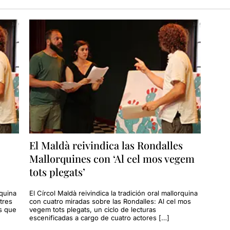
El Maldà reivindica las Rondalles
Mallorquines con ‘Al cel mos vegem
tots plegats’
rquina
El Círcol Maldà reivindica la tradición oral mallorquina
tres
con cuatro miradas sobre las Rondalles: Al cel mos
rs que
vegem tots plegats, un ciclo de lecturas
escenificadas a cargo de cuatro actores […]