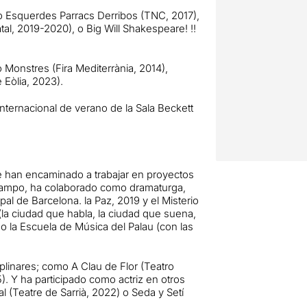
o Esquerdes Parracs Derribos (TNC, 2017),
atal, 2019-2020), o Big Will Shakespeare! !!
 Monstres (Fira Mediterrània, 2014),
e Eòlia, 2023).
ternacional de verano de la Sala Beckett
le han encaminado a trabajar en proyectos
e campo, ha colaborado como dramaturga,
l de Barcelona. la Paz, 2019 y el Misterio
la ciudad que habla, la ciudad que suena,
o la Escuela de Música del Palau (con las
iplinares; como A Clau de Flor (Teatro
). Y ha participado como actriz en otros
al (Teatre de Sarrià, 2022) o Seda y Setí