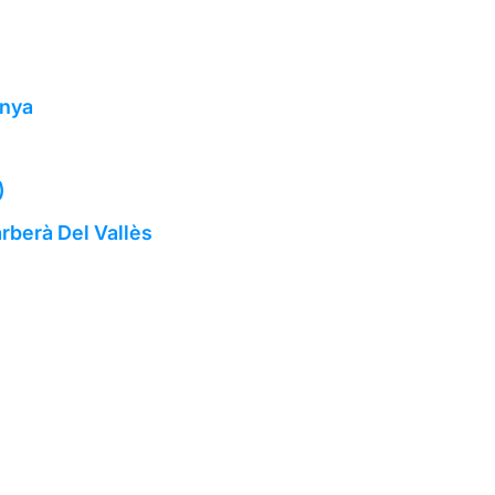
unya
)
rberà Del Vallès