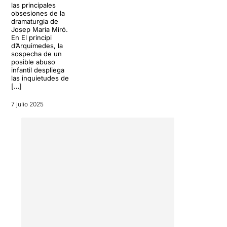
las principales
bèstia) i
Albert Prat
(Santi)
obsesiones de la
ens regalen unes
dramaturgia de
interpretacions
Josep Maria Miró.
extraordinàries davant d'un
En El principi
d’Arquimedes, la
text realment complicat,
sospecha de un
amb un grau d'exigència
posible abuso
interpretativa brutal del que
infantil despliega
se'n surten amb escreix.
las inquietudes de
[…]
Molt bona tria.
7 julio 2025
El Monstre
neix de la
necessitat de parlar de la
por, el gran motor i el gran
obstacle del nostre temps.
Parla dels monstres reals i
imaginaris, individuals i
col·lectius.
El concepte de la
monstruositat és molt àmplia
i variada. Hi ha el monstre
que habita dins nostre, el
monstre que creem