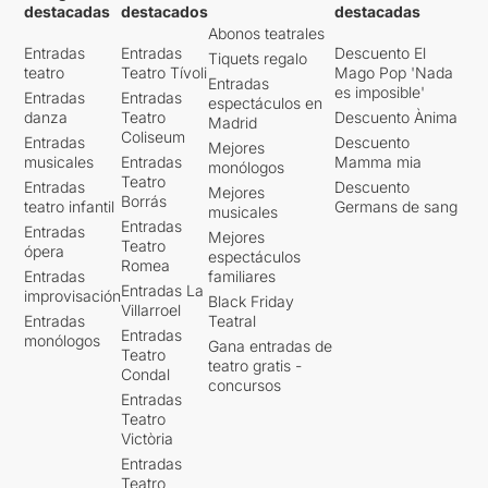
destacadas
destacados
destacadas
Abonos teatrales
Entradas
Entradas
Descuento El
Tiquets regalo
teatro
Teatro Tívoli
Mago Pop 'Nada
Entradas
es imposible'
Entradas
Entradas
espectáculos en
danza
Teatro
Descuento Ànima
Madrid
Coliseum
Entradas
Descuento
Mejores
musicales
Entradas
Mamma mia
monólogos
Teatro
Entradas
Descuento
Mejores
Borrás
teatro infantil
Germans de sang
musicales
Entradas
Entradas
Mejores
Teatro
ópera
espectáculos
Romea
Entradas
familiares
Entradas La
improvisación
Black Friday
Villarroel
Entradas
Teatral
Entradas
monólogos
Gana entradas de
Teatro
teatro gratis -
Condal
concursos
Entradas
Teatro
Victòria
Entradas
Teatro