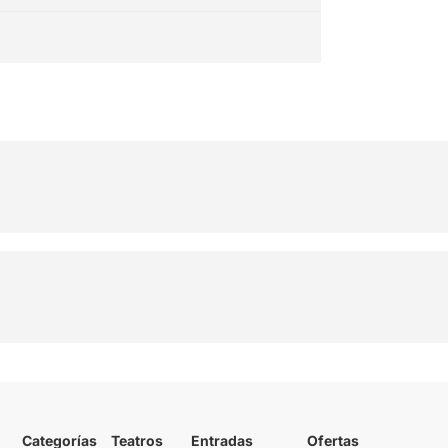
"Jo vull ser com tu"
Categorías
Teatros
Entradas
Ofertas