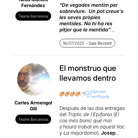
"De vegades mentim per
Fernández
sobreviure. Un pot creue's
Teatre Barcelona
les seves pròpies
mentides. No hi ha res
pitjor que la mentida"
Un poble de muntanya petit.
16/07/2025 - Sala Beckett
Una fàbrica on treballen la
gran majoria dels seus
habitants.
Un bosc testimoni de
El monstruo que
tradicions inhumanes.
llevamos dentro
Uns habitants que
esdevenen monstres.
Un personatge que al poble
Opinión
verificada
anomenen el mostre, un noi
Carles Armengol
que fa vint anys va cometre
Después de las dos entregas
Gili
un acte monstruós per
del
Tríptic de l’Epifania
(
El
acabar amb els monstres
Teatre Barcelona
cos més bonic que mai
d'una comunitat.
s’haurà trobat en aquest lloc
y
La majordoma
),
Josep
Un espai escènic nu, on