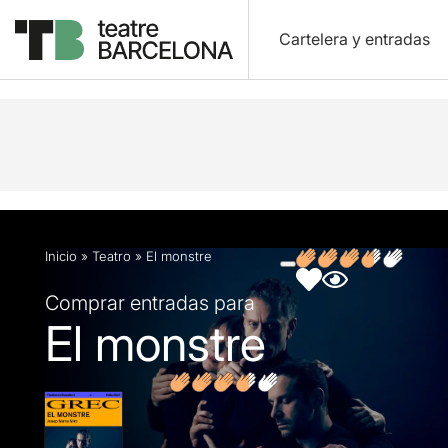
Cartelera y entradas
Descripción
Ficha artística
Fotos y vídeos
O
Inicio
»
Teatro
»
El monstre
Comprar entradas para
El monstre