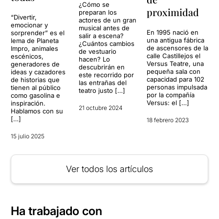
¿Cómo se
proximidad
preparan los
“Divertir,
actores de un gran
emocionar y
musical antes de
En 1995 nació en
sorprender” es el
salir a escena?
una antigua fábrica
lema de Planeta
¿Cuántos cambios
de ascensores de la
Impro, animales
de vestuario
calle Castillejos el
escénicos,
hacen? Lo
Versus Teatre, una
generadores de
descubrirán en
pequeña sala con
ideas y cazadores
este recorrido por
capacidad para 102
de historias que
las entrañas del
personas impulsada
tienen al público
teatro justo […]
por la compañía
como gasolina e
Versus: el […]
inspiración.
21 octubre 2024
Hablamos con su
[…]
18 febrero 2023
15 julio 2025
Ver todos los artículos
Ha trabajado con