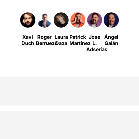
Xavi
Roger
Laura
Patrick
Jose
Ángel
Pepo
Duch
Berruezo
Daza
Martínez
L.
Galán
Flores
Adserías