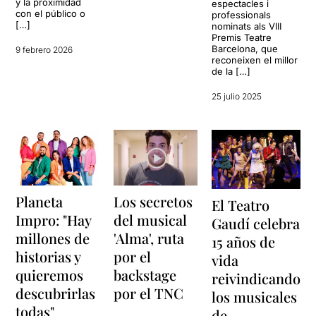
y la proximidad
espectacles i
con el público o
professionals
[…]
nominats als VIII
Premis Teatre
Barcelona, que
9 febrero 2026
reconeixen el millor
de la […]
25 julio 2025
Planeta
Los secretos
El Teatro
Impro: "Hay
del musical
Gaudí celebra
millones de
'Alma', ruta
15 años de
historias y
por el
vida
quieremos
backstage
reivindicando
descubrirlas
por el TNC
los musicales
todas"
de