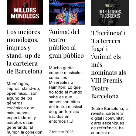
Los mejores
‘Ànima’, del
‘L’herència’ i
monólogos,
teatro
‘La tercera
impros y
público al
fuga’ i
stand-up de
gran público
‘Ànima’, els
la cartelera
més
Mucha gente
de Barcelona
nominats als
conoce musicales
como Les
VIII Premis
Misérables o
Monólogos,
Teatre
Hamilton. Lo que
impros, stand-up,
no todo el mundo
open mics… son
Barcelona
sabe es que
alguno de los
ambos son hitos
géneros
del teatro musical
escénicos que
Teatre Barcelona, la
de gran formato
más nuevos
revista, cartellera
nacidos en
espectadores y
digital i comunitat
entornos […]
adeptos están
d’arts escèniques
generando. El
de referència, ha
humor, la conexión
7 febrero 2026
anunciat els