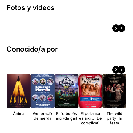
Fotos y vídeos
Conocido/a por
Ànima
Generació
El futbol és
El poliamor
The wild
Im
de merda
així (de gai)
és així... (De
party (la
complicat)
festa
salvatge)