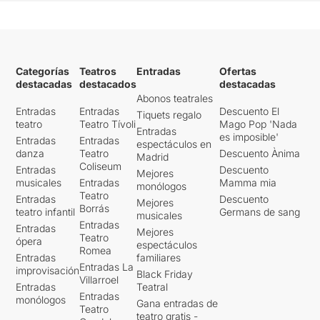
Categorías
Teatros
Entradas
Ofertas
destacadas
destacados
destacadas
Abonos teatrales
Entradas
Entradas
Descuento El
Tiquets regalo
teatro
Teatro Tívoli
Mago Pop 'Nada
Entradas
es imposible'
Entradas
Entradas
espectáculos en
danza
Teatro
Descuento Ànima
Madrid
Coliseum
Entradas
Descuento
Mejores
musicales
Entradas
Mamma mia
monólogos
Teatro
Entradas
Descuento
Mejores
Borrás
teatro infantil
Germans de sang
musicales
Entradas
Entradas
Mejores
Teatro
ópera
espectáculos
Romea
Entradas
familiares
Entradas La
improvisación
Black Friday
Villarroel
Entradas
Teatral
Entradas
monólogos
Gana entradas de
Teatro
teatro gratis -