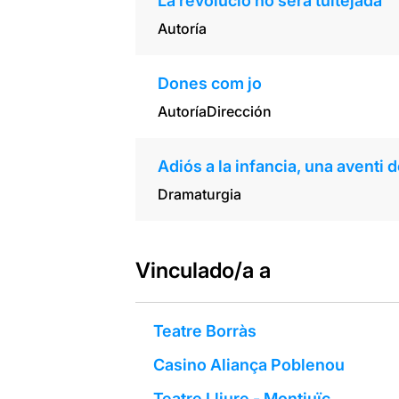
La revolució no serà tuitejada
Autoría
Dones com jo
Autoría
Dirección
Adiós a la infancia, una aventi 
Dramaturgia
Vinculado/a a
Teatre Borràs
Casino Aliança Poblenou
Teatre Lliure - Montjuïc