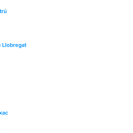
trú
e Llobregat
ixac