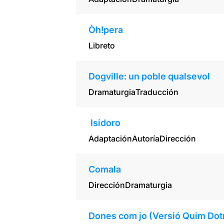
Òh!pera
Libreto
Dogville: un poble qualsevol
Dramaturgia
Traducción
Isidoro
Adaptación
Autoría
Dirección
Comala
Dirección
Dramaturgia
Dones com jo (Versió Quim Dot