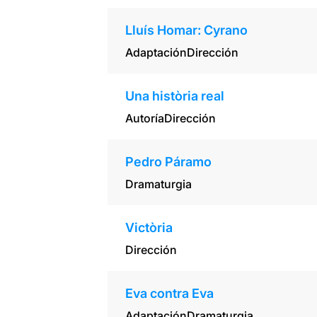
Lluís Homar: Cyrano
Adaptación
Dirección
Una història real
Autoría
Dirección
Pedro Páramo
Dramaturgia
Victòria
Dirección
Eva contra Eva
Adaptación
Dramaturgia