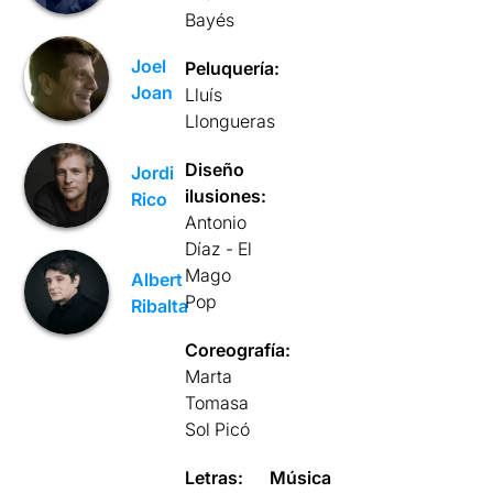
Bayés
Joel
Peluquería:
Joan
Lluís
Llongueras
Diseño
Jordi
ilusiones:
Rico
Antonio
Díaz - El
Mago
Albert
Pop
Ribalta
Coreografía:
Marta
Tomasa
Sol Picó
Letras:
Música