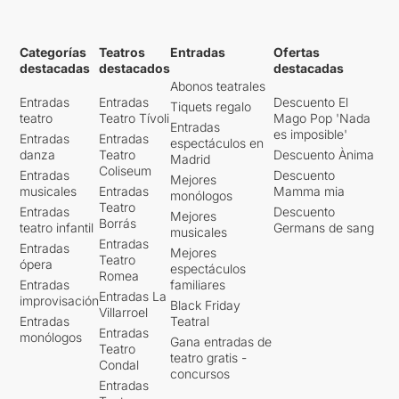
Categorías
Teatros
Entradas
Ofertas
destacadas
destacados
destacadas
Abonos teatrales
Entradas
Entradas
Descuento El
Tiquets regalo
teatro
Teatro Tívoli
Mago Pop 'Nada
Entradas
es imposible'
Entradas
Entradas
espectáculos en
danza
Teatro
Descuento Ànima
Madrid
Coliseum
Entradas
Descuento
Mejores
musicales
Entradas
Mamma mia
monólogos
Teatro
Entradas
Descuento
Mejores
Borrás
teatro infantil
Germans de sang
musicales
Entradas
Entradas
Mejores
Teatro
ópera
espectáculos
Romea
Entradas
familiares
Entradas La
improvisación
Black Friday
Villarroel
Entradas
Teatral
Entradas
monólogos
Gana entradas de
Teatro
teatro gratis -
Condal
concursos
Entradas