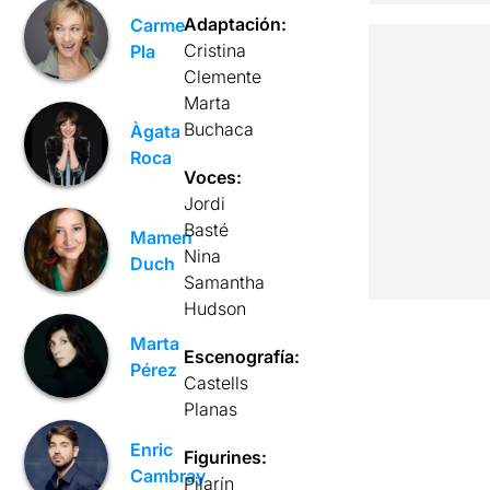
Adaptación:
Carme
Cristina
Pla
Clemente
Marta
Buchaca
Àgata
Roca
Voces:
Jordi
Basté
Mamen
Nina
Duch
Samantha
Hudson
Marta
Escenografía:
Pérez
Castells
Planas
Enric
Figurines:
Cambray
Pilarín