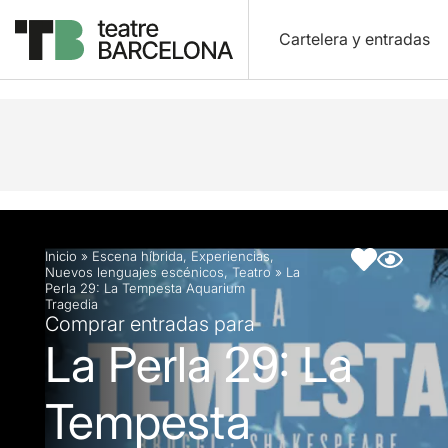
Cartelera y entradas
Descripción
Ficha artística
Artículos
Inicio
»
Escena híbrida
,
Experiencias
,
Nuevos lenguajes escénicos
,
Teatro
»
La
Perla 29: La Tempesta Aquarium
Tragedia
Comprar entradas para
La Perla 29: La
Tempesta