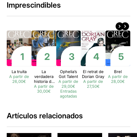
Imprescindibles
La truita
La
Ophelia’s
El retrat de
Brel
A partir de
verdadera
Got Talent
Dorian Gray
A partir de
26,00€
historia de
A partir de
A partir de
28,00€
A partir de
Ricardo III
29,00€
27,50€
30,00€
Entradas
agotadas
Artículos relacionados