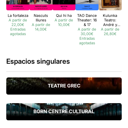
La fortaleza
Nascuts
Qui hi ha
TAO Dance
Kulunka
M
A partir de
lliures
A partir de
Theater: 16
Teatro:
In
22,00€
A partir de
10,00€
& 17
André y
A 
Entradas
14,00€
A partir de
A partir de
Dorine
agotadas
30,00€
26,80€
Entradas
agotadas
Espacios singulares
TEATRE GREC
BORN CENTRE CULTURAL