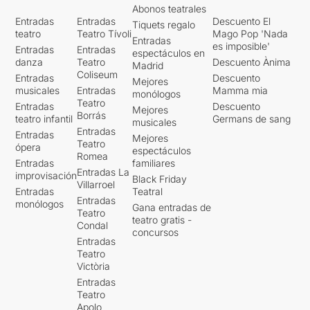
Abonos teatrales
Entradas
Entradas
Descuento El
Tiquets regalo
teatro
Teatro Tívoli
Mago Pop 'Nada
Entradas
es imposible'
Entradas
Entradas
espectáculos en
danza
Teatro
Descuento Ànima
Madrid
Coliseum
Entradas
Descuento
Mejores
musicales
Entradas
Mamma mia
monólogos
Teatro
Entradas
Descuento
Mejores
Borrás
teatro infantil
Germans de sang
musicales
Entradas
Entradas
Mejores
Teatro
ópera
espectáculos
Romea
Entradas
familiares
Entradas La
improvisación
Black Friday
Villarroel
Entradas
Teatral
Entradas
monólogos
Gana entradas de
Teatro
teatro gratis -
Condal
concursos
Entradas
Teatro
Victòria
Entradas
Teatro
Apolo