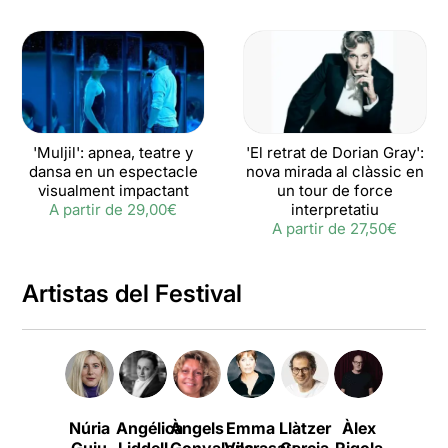
'Muljil': apnea, teatre y
'El retrat de Dorian Gray':
dansa en un espectacle
nova mirada al clàssic en
visualment impactant
un tour de force
A partir de 29,00€
interpretatiu
A partir de 27,50€
Artistas del Festival
Núria
Angélica
Àngels
Emma
Llàtzer
Àlex
Pau