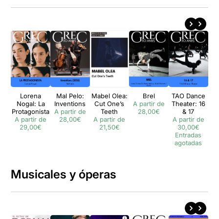
Lorena
Mal Pelo:
Mabel Olea:
Brel
TAO Dance
Nogal: La
Inventions
Cut One’s
A partir de
Theater: 16
S
Protagonista
A partir de
Teeth
28,00€
& 17
C
A partir de
28,00€
A partir de
A partir de
Th
A 
29,00€
21,50€
30,00€
Entradas
E
agotadas
a
Musicales y óperas