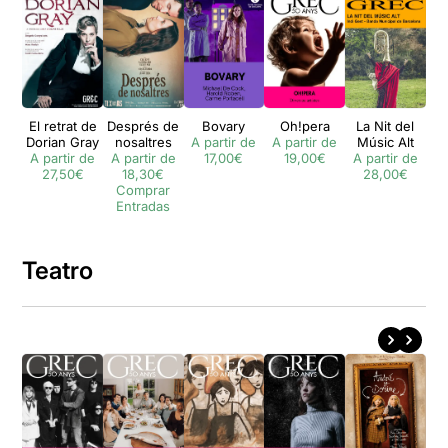
El retrat de
Després de
Bovary
Oh!pera
La Nit del
L
Dorian Gray
nosaltres
A partir de
A partir de
Músic Alt
pr
A partir de
A partir de
17,00€
19,00€
A partir de
A 
27,50€
18,30€
28,00€
Comprar
Entradas
Teatro