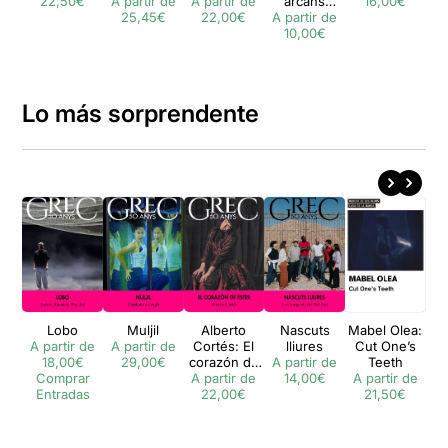
22,50€
A partir de
A partir de
arcans
16,00€
A 
25,45€
22,00€
A partir de
majors
10,00€
Lo más sorprendente
Lobo
Muljil
Alberto
Nascuts
Mabel Olea:
And
A partir de
A partir de
Cortés: El
lliures
Cut One’s
&
18,00€
29,00€
corazón de
A partir de
Teeth
Comprar
A partir de
Ester
14,00€
A partir de
A 
Entradas
22,00€
21,50€