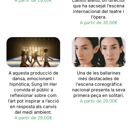
A partir de 29,00€
Calixto Bieito, un director
que ha sacsejat l’escena
internacional del teatre i
l’òpera.
A partir de 30,00€
A aquesta producció de
Una de les ballarines
dansa, emocionant i
més destacades de
hipnòtica, Sung Im Her
l'escena coreogràfica
convida el públic a
nacional presenta la seva
reflexionar sobre com
primera peça en solitari.
l’art pot inspirar a l’acció
A partir de 29,00€
en resposta als canvis
del medi ambient.
A partir de 29,00€