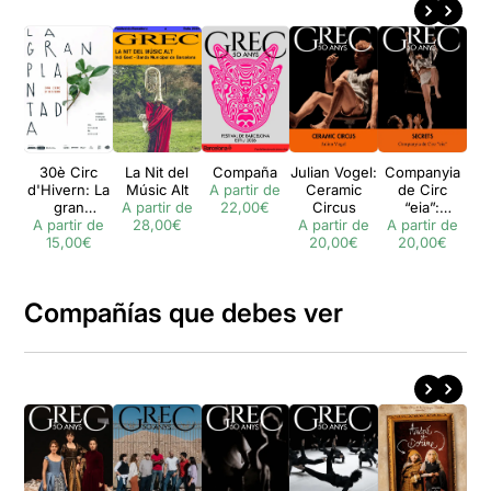
30è Circ
La Nit del
Compaña
Julian Vogel:
Companyia
d'Hivern: La
Músic Alt
A partir de
Ceramic
de Circ
gran
A partir de
22,00€
Circus
“eia”:
A partir de
plantada
28,00€
A partir de
A partir de
Secrets
A 
15,00€
20,00€
20,00€
Compañías que debes ver