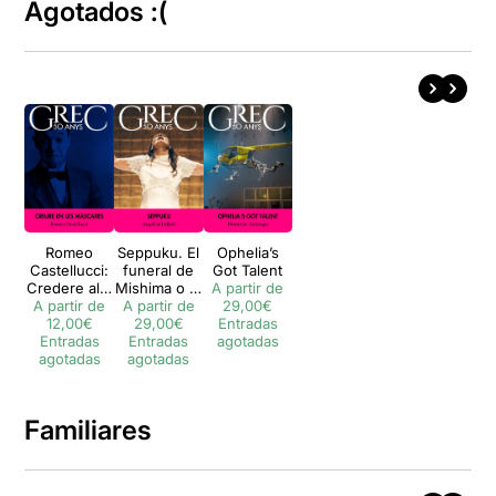
Agotados :(
Romeo
Seppuku. El
Ophelia’s
Castellucci:
funeral de
Got Talent
Credere alle
Mishima o el
A partir de
A partir de
Maschere
A partir de
plaer de
29,00€
(Creure en
12,00€
29,00€
morir
Entradas
Entradas
les
Entradas
agotadas
màscares)
agotadas
agotadas
Familiares