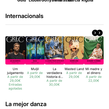
Guiu
Liddell
Gonyalons
Vilarasau
Garcia
Rigola
Coya
Internacionals
Um
Muljil
La
Wasted Land
Mi madre y
S
julgamento
A partir de
verdadera
A partir de
el dinero
A 
A partir de
29,00€
historia de
29,00€
A partir de
29,00€
A partir de
Ricardo III
22,00€
Entradas
30,00€
agotadas
La mejor danza