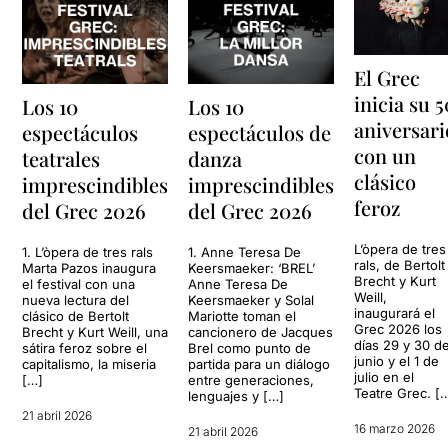
El Grec
inicia su 5
Los 10
Los 10
aniversari
espectáculos
espectáculos de
con un
teatrales
danza
clásico
imprescindibles
imprescindibles
feroz
del Grec 2026
del Grec 2026
L’òpera de tres
1. L’òpera de tres rals
1. Anne Teresa De
rals, de Bertolt
Marta Pazos inaugura
Keersmaeker: ‘BREL’
Brecht y Kurt
el festival con una
Anne Teresa De
Weill,
nueva lectura del
Keersmaeker y Solal
inaugurará el
clásico de Bertolt
Mariotte toman el
Grec 2026 los
Brecht y Kurt Weill, una
cancionero de Jacques
días 29 y 30 d
sátira feroz sobre el
Brel como punto de
junio y el 1 de
capitalismo, la miseria
partida para un diálogo
julio en el
[…]
entre generaciones,
Teatre Grec. [
lenguajes y […]
21 abril 2026
16 marzo 2026
21 abril 2026