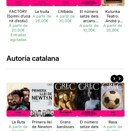
FACTORY
La truita
L'Albada
El número
Kulunka
La 
(Somni d’una
A partir de
A partir de
setze dels
Teatro:
A 
nit d’estiu)
26,00€
30,00€
arcans
André y
A partir de
A partir de
majors
A partir de
Dorine
E
20,00€
10,00€
26,80€
a
Entradas
agotadas
Autoría catalana
La Ruta
Primera llei
Grans
El número
Rasa
Avi
A partir de
de Newton
bardisses
setze dels
A partir de