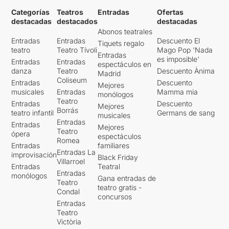
Categorías
Teatros
Entradas
Ofertas
destacadas
destacados
destacadas
Abonos teatrales
Entradas
Entradas
Descuento El
Tiquets regalo
teatro
Teatro Tívoli
Mago Pop 'Nada
Entradas
es imposible'
Entradas
Entradas
espectáculos en
danza
Teatro
Descuento Ànima
Madrid
Coliseum
Entradas
Descuento
Mejores
musicales
Entradas
Mamma mia
monólogos
Teatro
Entradas
Descuento
Mejores
Borrás
teatro infantil
Germans de sang
musicales
Entradas
Entradas
Mejores
Teatro
ópera
espectáculos
Romea
Entradas
familiares
Entradas La
improvisación
Black Friday
Villarroel
Entradas
Teatral
Entradas
monólogos
Gana entradas de
Teatro
teatro gratis -
Condal
concursos
Entradas
Teatro
Victòria