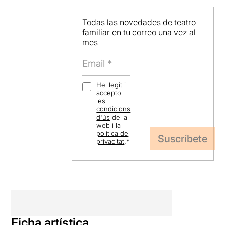
Todas las novedades de teatro
familiar en tu correo una vez al
mes
He llegit i
accepto
les
condicions
d'ús
de la
web i la
política de
privacitat
.
*
Ficha artística