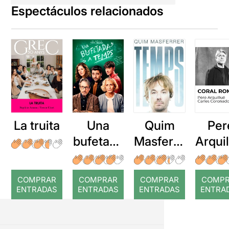
Espectáculos relacionados
La truita
Una
Quim
Per
bufetada
Masferre
Arqui
a temps
r: Temps
: Cor
romp
COMPRAR
COMPRAR
COMPRAR
COMP
ENTRADAS
ENTRADAS
ENTRADAS
ENTRA