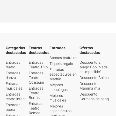
Categorías
Teatros
Entradas
Ofertas
destacadas
destacados
destacadas
Abonos teatrales
Entradas
Entradas
Descuento El
Tiquets regalo
teatro
Teatro Tívoli
Mago Pop 'Nada
Entradas
es imposible'
Entradas
Entradas
espectáculos en
danza
Teatro
Descuento Ànima
Madrid
Coliseum
Entradas
Descuento
Mejores
musicales
Entradas
Mamma mia
monólogos
Teatro
Entradas
Descuento
Mejores
Borrás
teatro infantil
Germans de sang
musicales
Entradas
Entradas
Mejores
Teatro
ópera
espectáculos
Romea
Entradas
familiares