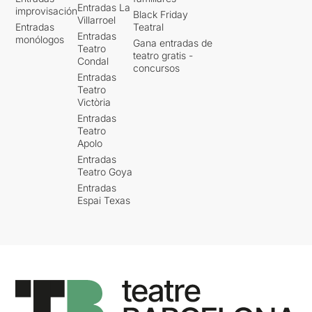
Entradas La
improvisación
Black Friday
Villarroel
Entradas
Teatral
Entradas
monólogos
Gana entradas de
Teatro
teatro gratis -
Condal
concursos
Entradas
Teatro
Victòria
Entradas
Teatro
Apolo
Entradas
Teatro Goya
Entradas
Espai Texas