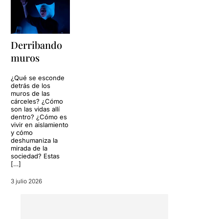
compte enrere, del 2020 al
1424, l’obra viatja del
present cap al passat per
mostrar com el sistema
Derribando
penitenciari és un sistema
patriarcal i classista, i que
muros
segueix mantenint-se més
centrat en el càstig que en la
¿Qué se esconde
reinserció.
detrás de los
muros de las
cárceles? ¿Cómo
Descobrirem la Injustícia, el
son las vidas allí
control i la violència
dentro? ¿Cómo es
estructural que han petit i
vivir en aislamiento
pateixen les dones
y cómo
deshumaniza la
empresonades. Històries de
mirada de la
personatges i testimonis
sociedad? Estas
reals, de finals del s. XVIII a
[…]
l'any 2025.
3 julio 2026
A través de diferents
llenguatges escènics
(narració i interpretació),