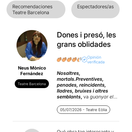
Recomendaciones
Espectadores/as
Teatre Barcelona
Dones i presó, les
grans oblidades
Opinión
verificada
Neus Mònico
Nosaltres,
Fernández
mortals.
Preventives,
Teatre Barcelona
penades, reincidents,
lladres, bruixes i altres
semblants
,
va
guanyar el
premi de Barcelona el 2020.
El que va començar com a
05/07/2026 - Teatre Eòlia
lectura dramatitzada l'any
2025 al
Teatre Goya
, dins el
XIII Cicle de lectures
Qué obra tan interesante y
dramatitzades
, arriba al