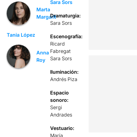
Sara Sors
Marta
Dramaturgia:
Margarit
Sara Sors
Tania López
Escenografía:
Ricard
Fabregat
Anna
Sara Sors
Roy
Iluminación:
Andrés Piza
Espacio
sonoro:
Sergi
Andrades
Vestuario:
María