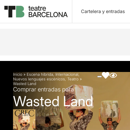
Cartelera y entradas
Descripción
Ficha artística
Fotos y vídeos
Inicio
»
Escena híbrida
,
Internacional
,
Nuevos lenguajes escénicos
,
Teatro
»
Wasted Land
Comprar entradas para
Wasted Land