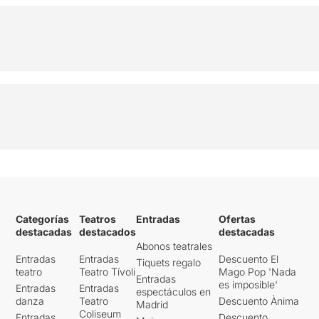
Categorías
Teatros
Entradas
Ofertas
destacadas
destacados
destacadas
Abonos teatrales
Entradas
Entradas
Descuento El
Tiquets regalo
teatro
Teatro Tívoli
Mago Pop 'Nada
Entradas
es imposible'
Entradas
Entradas
espectáculos en
danza
Teatro
Descuento Ànima
Madrid
Coliseum
Entradas
Descuento