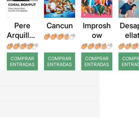
Pere
Cancun
Improsh
Desa
Arquillué
ow
ella
: Coral
romput
COMPRAR
COMPRAR
COMPRAR
COMP
ENTRADAS
ENTRADAS
ENTRADAS
ENTRA