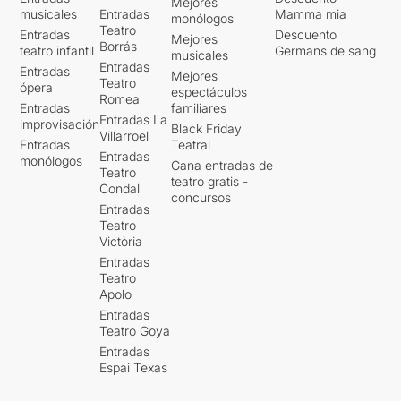
Mejores
musicales
Entradas
Mamma mia
monólogos
Teatro
Entradas
Descuento
Mejores
Borrás
teatro infantil
Germans de sang
musicales
Entradas
Entradas
Mejores
Teatro
ópera
espectáculos
Romea
Entradas
familiares
Entradas La
improvisación
Black Friday
Villarroel
Entradas
Teatral
Entradas
monólogos
Gana entradas de
Teatro
teatro gratis -
Condal
concursos
Entradas
Teatro
Victòria
Entradas
Teatro
Apolo
Entradas
Teatro Goya
Entradas
Espai Texas