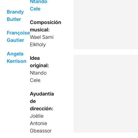
Ntando
Cele
Brandy
Butler
Composición
musical:
Françoise
Wael Sami
Gautier
Elkholy
Angela
Idea
Kerrison
original:
Ntando
Cele
Ayudantía
de
dirección:
Joëlle
Antonie
Gbeassor