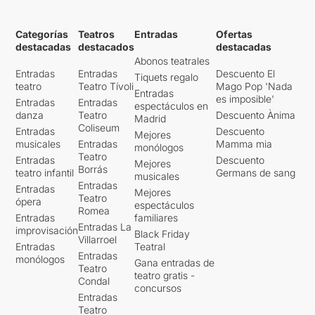
AMAGA
, sobre todo por la
perplejidad y el misterio que
Categorías
Teatros
Entradas
Ofertas
saben crear entre los
destacadas
destacados
destacadas
espectadores.
Abonos teatrales
Entradas
Entradas
Descuento El
Tiquets regalo
teatro
Teatro Tívoli
Mago Pop 'Nada
Entradas
es imposible'
Entradas
Entradas
espectáculos en
danza
Teatro
Descuento Ànima
Madrid
Coliseum
Entradas
Descuento
Mejores
musicales
Entradas
Mamma mia
monólogos
Teatro
Entradas
Descuento
Mejores
Borrás
teatro infantil
Germans de sang
musicales
Entradas
Entradas
Mejores
Teatro
ópera
espectáculos
Romea
Entradas
familiares
Entradas La
improvisación
Black Friday
Villarroel
Entradas
Teatral
Entradas
monólogos
Gana entradas de
Teatro
teatro gratis -
Condal
concursos
Entradas
Teatro