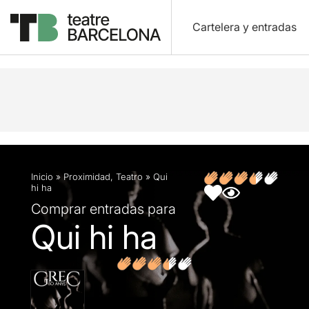
Cartelera y entradas
Descripción
Ficha artística
Fotos y vídeos
O
Inicio
»
Proximidad
,
Teatro
»
Qui
hi ha
Comprar entradas para
Qui hi ha