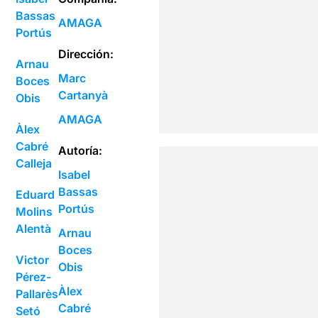
Bassas
AMAGA
Portús
Dirección:
Arnau
Marc
Boces
Cartanyà
Obis
AMAGA
Àlex
Cabré
Autoría:
Calleja
Isabel
Bassas
Eduard
Portús
Molins
Alentà
Arnau
Boces
Victor
Obis
Pérez-
Àlex
Pallarès
Cabré
Setó