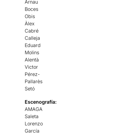
Arnau
Boces
Obis
Àlex
Cabré
Calleja
Eduard
Molins
Alentà
Victor
Pérez-
Pallarès
Setó
Escenografía:
AMAGA
Saleta
Lorenzo
García